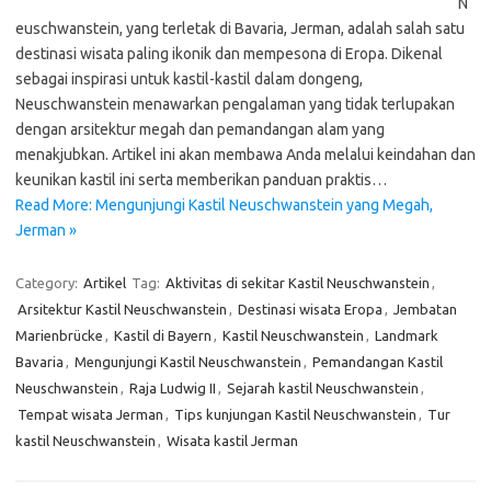
N
euschwanstein, yang terletak di Bavaria, Jerman, adalah salah satu
destinasi wisata paling ikonik dan mempesona di Eropa. Dikenal
sebagai inspirasi untuk kastil-kastil dalam dongeng,
Neuschwanstein menawarkan pengalaman yang tidak terlupakan
dengan arsitektur megah dan pemandangan alam yang
menakjubkan. Artikel ini akan membawa Anda melalui keindahan dan
keunikan kastil ini serta memberikan panduan praktis…
Read More: Mengunjungi Kastil Neuschwanstein yang Megah,
Jerman »
Category:
Artikel
Tag:
Aktivitas di sekitar Kastil Neuschwanstein
,
Arsitektur Kastil Neuschwanstein
,
Destinasi wisata Eropa
,
Jembatan
Marienbrücke
,
Kastil di Bayern
,
Kastil Neuschwanstein
,
Landmark
Bavaria
,
Mengunjungi Kastil Neuschwanstein
,
Pemandangan Kastil
Neuschwanstein
,
Raja Ludwig II
,
Sejarah kastil Neuschwanstein
,
Tempat wisata Jerman
,
Tips kunjungan Kastil Neuschwanstein
,
Tur
kastil Neuschwanstein
,
Wisata kastil Jerman