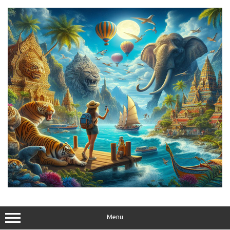
Skip
to
content
Menu