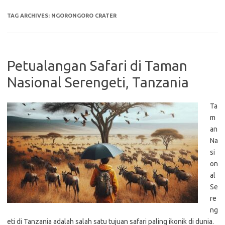
TAG ARCHIVES:
NGORONGORO CRATER
Petualangan Safari di Taman
Nasional Serengeti, Tanzania
Ta
m
an
Na
si
on
al
Se
re
ng
eti di Tanzania adalah salah satu tujuan safari paling ikonik di dunia.