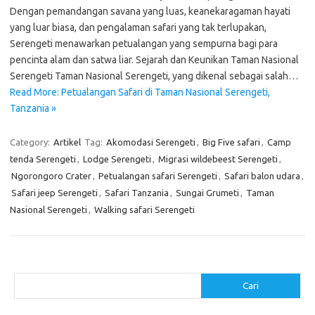
Dengan pemandangan savana yang luas, keanekaragaman hayati
yang luar biasa, dan pengalaman safari yang tak terlupakan,
Serengeti menawarkan petualangan yang sempurna bagi para
pencinta alam dan satwa liar. Sejarah dan Keunikan Taman Nasional
Serengeti Taman Nasional Serengeti, yang dikenal sebagai salah…
Read More: Petualangan Safari di Taman Nasional Serengeti,
Tanzania »
Category:
Artikel
Tag:
Akomodasi Serengeti
,
Big Five safari
,
Camp
tenda Serengeti
,
Lodge Serengeti
,
Migrasi wildebeest Serengeti
,
Ngorongoro Crater
,
Petualangan safari Serengeti
,
Safari balon udara
,
Safari jeep Serengeti
,
Safari Tanzania
,
Sungai Grumeti
,
Taman
Nasional Serengeti
,
Walking safari Serengeti
Cari
Cari