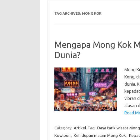
TAG ARCHIVES:
MONG KOK
Mengapa Mong Kok Me
Dunia?
Mong Ko
Kong, d
dunia. K
kepadat
vibran 
alasan 
Read Mo
Category:
Artikel
Tag:
Daya tarik wisata Mon
Kowloon
,
Kehidupan malam Mong Kok
,
Kepad