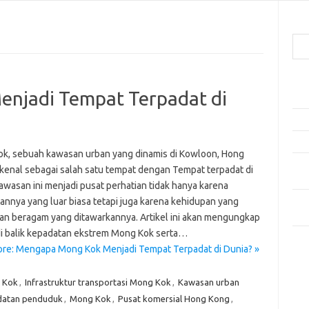
Cari
Pos
njadi Tempat Terpadat di
Ako
5 Fe
Mak
k, sebuah kawasan urban yang dinamis di Kowloon, Hong
Men
ikenal sebagai salah satu tempat dengan Tempat terpadat di
Kam
awasan ini menjadi pusat perhatian tidak hanya karena
Car
annya yang luar biasa tetapi juga karena kehidupan yang
Neg
dan beragam yang ditawarkannya. Artikel ini akan mengungkap
di balik kepadatan ekstrem Mong Kok serta…
Kom
re: Mengapa Mong Kok Menjadi Tempat Terpadat di Dunia? »
Tid
g Kok
,
Infrastruktur transportasi Mong Kok
,
Kawasan urban
atan penduduk
,
Mong Kok
,
Pusat komersial Hong Kong
,