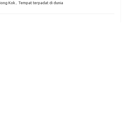
Mong Kok
,
Tempat terpadat di dunia
e
f
fi
g
h
ho
h
ic
im
ja
fo
fo
fo
fo
fo
eg
fo
ga
h
h
i
il