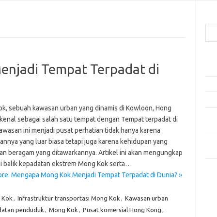
Cari
Pos
njadi Tempat Terpadat di
Ako
5 Fe
Mak
k, sebuah kawasan urban yang dinamis di Kowloon, Hong
Men
ikenal sebagai salah satu tempat dengan Tempat terpadat di
Kam
awasan ini menjadi pusat perhatian tidak hanya karena
Car
annya yang luar biasa tetapi juga karena kehidupan yang
Neg
dan beragam yang ditawarkannya. Artikel ini akan mengungkap
di balik kepadatan ekstrem Mong Kok serta…
Kom
re: Mengapa Mong Kok Menjadi Tempat Terpadat di Dunia? »
Tid
g Kok
,
Infrastruktur transportasi Mong Kok
,
Kawasan urban
atan penduduk
,
Mong Kok
,
Pusat komersial Hong Kong
,