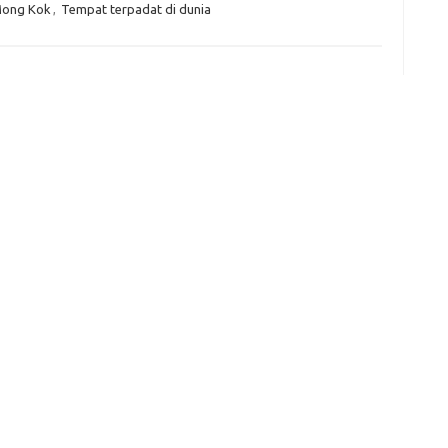
Mong Kok
,
Tempat terpadat di dunia
e
f
fi
g
h
ho
h
ic
im
ja
fo
fo
fo
fo
fo
eg
fo
ga
h
h
i
il