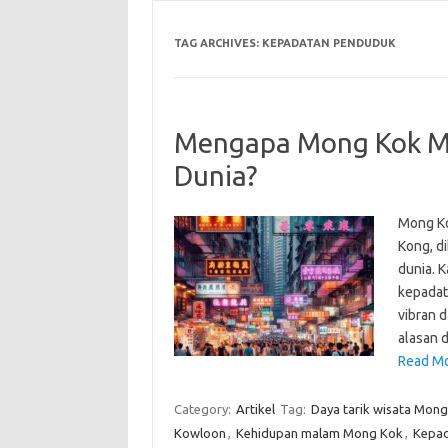
TAG ARCHIVES:
KEPADATAN PENDUDUK
Mengapa Mong Kok Me
Dunia?
Mong Ko
Kong, d
dunia. K
kepadat
vibran 
alasan 
Read Mo
Category:
Artikel
Tag:
Daya tarik wisata Mon
Kowloon
,
Kehidupan malam Mong Kok
,
Kepad