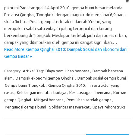
m
pa bumi Pada tanggal 14 April 2010, gempa bumi besar melanda
Provinsi Qinghai, Tiongkok, dengan magnitudo mencapai 6,9 pada
skala Richter. Pusat gempa terletak di daerah Yushu, yang
merupakan salah satu wilayah paling terpencil dan kurang
berkembang di Tiongkok. Meskipun terletak jauh dari pusat urban,
dampak yang ditimbulkan oleh gempa ini sangat signifikan,…
Read More: Gempa Qinghai 2010: Dampak Sosial dan Ekonomi dari
Gempa Besar »
Category:
Artikel
Tag:
Biaya pemulihan bencana
,
Dampak bencana
alam
,
Dampak ekonomi gempa Qinghai
,
Dampak sosial gempa bumi
,
Gempa bumi Tiongkok
,
Gempa Qinghai 2010
,
Infrastruktur yang
rusak
,
Kehilangan identitas budaya
,
Kesiapsiagaan bencana
,
Korban
gempa Qinghai
,
Mitigasi bencana
,
Pemulihan setelah gempa
,
Pengungsi gempa bumi
,
Solidaritas masyarakat
,
Upaya rekonstruksi
Cari