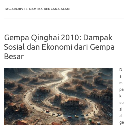
TAG ARCHIVES:
DAMPAK BENCANA ALAM
Gempa Qinghai 2010: Dampak
Sosial dan Ekonomi dari Gempa
Besar
D
a
m
pa
k
so
si
al
ge