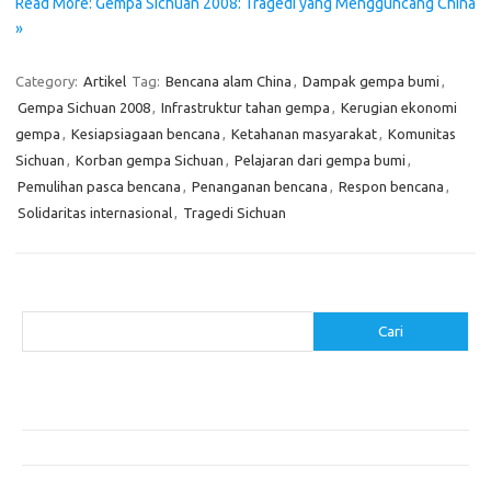
Read More: Gempa Sichuan 2008: Tragedi yang Mengguncang China
»
Category:
Artikel
Tag:
Bencana alam China
,
Dampak gempa bumi
,
Gempa Sichuan 2008
,
Infrastruktur tahan gempa
,
Kerugian ekonomi
gempa
,
Kesiapsiagaan bencana
,
Ketahanan masyarakat
,
Komunitas
Sichuan
,
Korban gempa Sichuan
,
Pelajaran dari gempa bumi
,
Pemulihan pasca bencana
,
Penanganan bencana
,
Respon bencana
,
Solidaritas internasional
,
Tragedi Sichuan
Cari
Cari
Pos-pos Terbaru
Akomodasi Nyaman dengan Konsep Eco-Friendly
5 Festival Budaya Terbesar di Dunia
Makanan Khas Makassar: Kelezatan Sop Konro