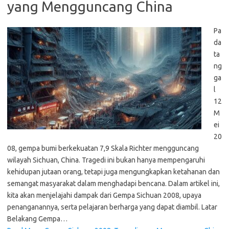
yang Mengguncang China
Pa
da
ta
ng
ga
l
12
M
ei
20
08, gempa bumi berkekuatan 7,9 Skala Richter mengguncang
wilayah Sichuan, China. Tragedi ini bukan hanya mempengaruhi
kehidupan jutaan orang, tetapi juga mengungkapkan ketahanan dan
semangat masyarakat dalam menghadapi bencana. Dalam artikel ini,
kita akan menjelajahi dampak dari Gempa Sichuan 2008, upaya
penanganannya, serta pelajaran berharga yang dapat diambil. Latar
Belakang Gempa…