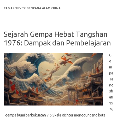
TAG ARCHIVES:
BENCANA ALAM CHINA
Sejarah Gempa Hebat Tangshan
1976: Dampak dan Pembelajaran
G
e
m
pa
Ta
ng
sh
an
19
76
, gempa bumi berkekuatan 7,5 Skala Richter mengguncang kota