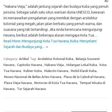
au
“Habana Vieja,” adalah jantung sejarah dan budaya Kuba yang penuh
pesona. Sebagai salah satu situs warisan dunia UNESCO, kawasan
ini menawarkan pengalaman yang memikat dengan arsitektur
kolonial yang megah, jalan-jalan berbatu yang penuh warna, dan
suasana yang tak tertandingi. Jika Anda berencana mengunjungi
Havana, berikut adalah beberapa alasan mengapa Kota Tua…
Read More: Mengunjungi Kota Tua Havana, Kuba: Menyelami
Sejarah dan Budaya yang… »
Category:
Artikel
Tag:
Arsitektur Kolonial Kuba
,
Belanja Souvenir
Havana
,
Capitolio Havana
,
Habana Vieja
,
Hidangan Lokal Kuba
,
Kota
Tua Havana
,
Kuliner Kuba
,
Malecón Havana
,
Mobil Klasik Kuba
,
Museo Nacional de Bellas Artes Havana
,
Plaza de la Catedral Havana
,
Plaza Vieja Havana
,
Restoran di Kota Tua Havana
,
Tempat Wisata di
Havana
,
Tur Sejarah Havana
Cari