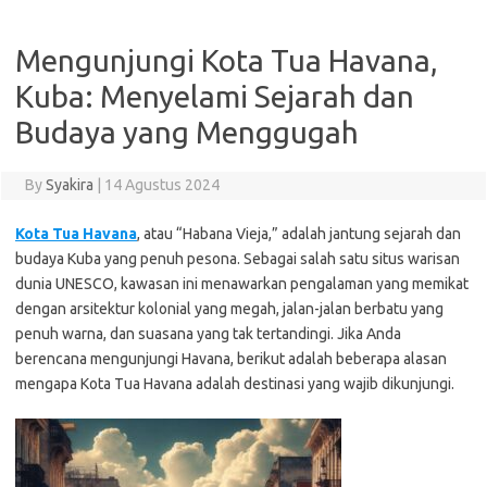
Mengunjungi Kota Tua Havana,
Kuba: Menyelami Sejarah dan
Budaya yang Menggugah
By
Syakira
|
14 Agustus 2024
Kota Tua Havana
, atau “Habana Vieja,” adalah jantung sejarah dan
budaya Kuba yang penuh pesona. Sebagai salah satu situs warisan
dunia UNESCO, kawasan ini menawarkan pengalaman yang memikat
dengan arsitektur kolonial yang megah, jalan-jalan berbatu yang
penuh warna, dan suasana yang tak tertandingi. Jika Anda
berencana mengunjungi Havana, berikut adalah beberapa alasan
mengapa Kota Tua Havana adalah destinasi yang wajib dikunjungi.