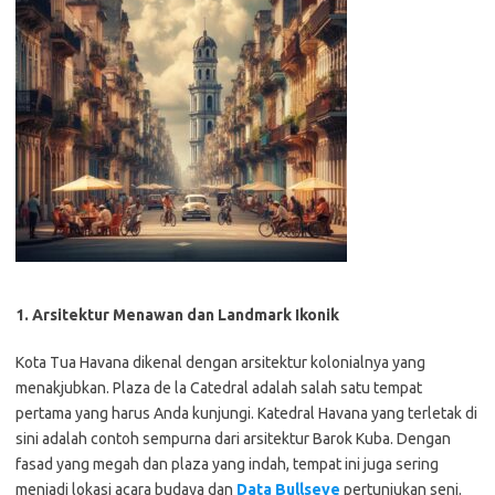
1. Arsitektur Menawan dan Landmark Ikonik
Kota Tua Havana dikenal dengan arsitektur kolonialnya yang
menakjubkan. Plaza de la Catedral adalah salah satu tempat
pertama yang harus Anda kunjungi. Katedral Havana yang terletak di
sini adalah contoh sempurna dari arsitektur Barok Kuba. Dengan
fasad yang megah dan plaza yang indah, tempat ini juga sering
menjadi lokasi acara budaya dan
Data Bullseye
pertunjukan seni.