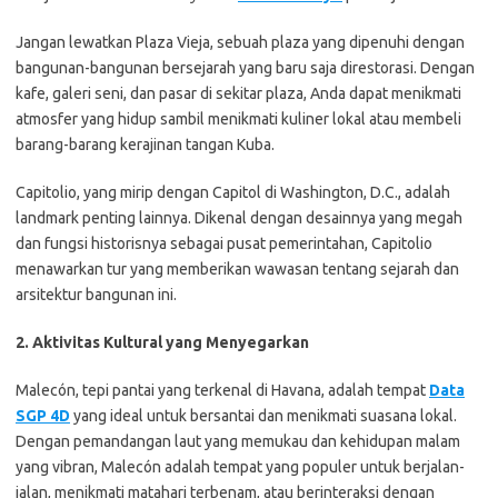
Jangan lewatkan Plaza Vieja, sebuah plaza yang dipenuhi dengan
bangunan-bangunan bersejarah yang baru saja direstorasi. Dengan
kafe, galeri seni, dan pasar di sekitar plaza, Anda dapat menikmati
atmosfer yang hidup sambil menikmati kuliner lokal atau membeli
barang-barang kerajinan tangan Kuba.
Capitolio, yang mirip dengan Capitol di Washington, D.C., adalah
landmark penting lainnya. Dikenal dengan desainnya yang megah
dan fungsi historisnya sebagai pusat pemerintahan, Capitolio
menawarkan tur yang memberikan wawasan tentang sejarah dan
arsitektur bangunan ini.
2. Aktivitas Kultural yang Menyegarkan
Malecón, tepi pantai yang terkenal di Havana, adalah tempat
Data
SGP 4D
yang ideal untuk bersantai dan menikmati suasana lokal.
Dengan pemandangan laut yang memukau dan kehidupan malam
yang vibran, Malecón adalah tempat yang populer untuk berjalan-
jalan, menikmati matahari terbenam, atau berinteraksi dengan