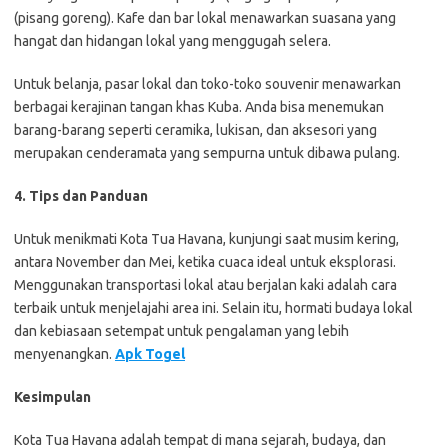
(pisang goreng). Kafe dan bar lokal menawarkan suasana yang
hangat dan hidangan lokal yang menggugah selera.
Untuk belanja, pasar lokal dan toko-toko souvenir menawarkan
berbagai kerajinan tangan khas Kuba. Anda bisa menemukan
barang-barang seperti ceramika, lukisan, dan aksesori yang
merupakan cenderamata yang sempurna untuk dibawa pulang.
4. Tips dan Panduan
Untuk menikmati Kota Tua Havana, kunjungi saat musim kering,
antara November dan Mei, ketika cuaca ideal untuk eksplorasi.
Menggunakan transportasi lokal atau berjalan kaki adalah cara
terbaik untuk menjelajahi area ini. Selain itu, hormati budaya lokal
dan kebiasaan setempat untuk pengalaman yang lebih
menyenangkan.
Apk Togel
Kesimpulan
Kota Tua Havana adalah tempat di mana sejarah, budaya, dan