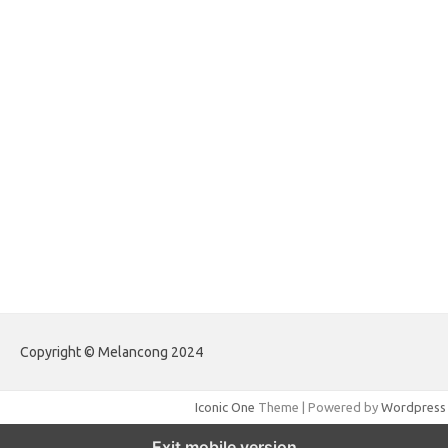
gailhfleming.com
heyimalivemag.com
hyunsunkimhahm.com
ihrm2016.com
illinoistechcon.com
jilliankaulpeterson.com
jlrppatterns.com
johnmgerber.com
Paito Warna Hongkong
Copyright © Melancong 2024
Iconic One
Theme | Powered by
Wordpress
Exit mobile version