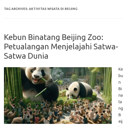
TAG ARCHIVES:
AKTIVITAS WISATA DI BEIJING
Kebun Binatang Beijing Zoo:
Petualangan Menjelajahi Satwa-
Satwa Dunia
Ke
bu
n
Bi
na
ta
ng
B
eij