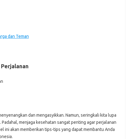
e
f
fi
g
h
ho
arga dan Teman
h
ic
im
ja
fo
 Perjalanan
fo
fo
fo
fo
eg
fo
ga
 menyenangkan dan mengasyikkan. Namun, seringkali kita lupa
h
 Padahal, menjaga kesehatan sangat penting agar perjalanan
h
kel ini akan memberikan tips-tips yang dapat membantu Anda
i
onesia.
il