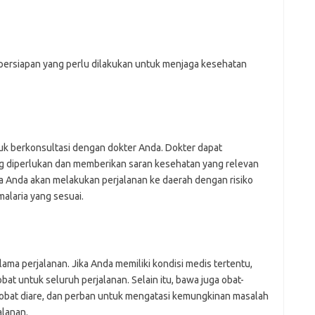
ji
jl
j
persiapan yang perlu dilakukan untuk menjaga kesehatan
P
uk berkonsultasi dengan dokter Anda. Dokter dapat
ng diperlukan dan memberikan saran kesehatan yang relevan
ka Anda akan melakukan perjalanan ke daerah dengan risiko
malaria yang sesuai.
ama perjalanan. Jika Anda memiliki kondisi medis tertentu,
t untuk seluruh perjalanan. Selain itu, bawa juga obat-
obat diare, dan perban untuk mengatasi kemungkinan masalah
alanan.