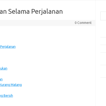
Cari
an Selama Perjalanan
0 Comment
Pos
Ako
5 Fe
Perjalanan
Mak
Men
Kam
lukan
Car
Neg
an
Kom
 Kurang Matang
Tid
ng Bersih