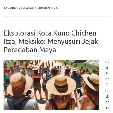
TAG ARCHIVES:
WISATA CHICHEN ITZA
Eksplorasi Kota Kuno Chichen
Itza, Meksiko: Menyusuri Jejak
Peradaban Maya
Ko
ta
Ku
no
C
hi
ch
en
Itz