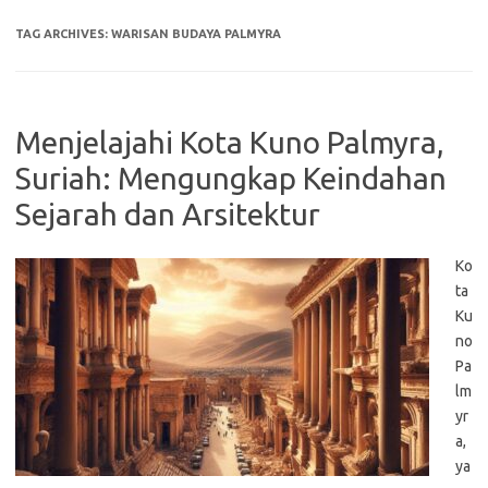
TAG ARCHIVES:
WARISAN BUDAYA PALMYRA
Menjelajahi Kota Kuno Palmyra,
Suriah: Mengungkap Keindahan
Sejarah dan Arsitektur
Ko
ta
Ku
no
Pa
lm
yr
a,
ya