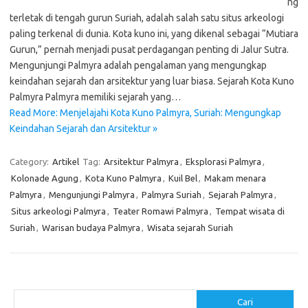
ng
terletak di tengah gurun Suriah, adalah salah satu situs arkeologi
paling terkenal di dunia. Kota kuno ini, yang dikenal sebagai “Mutiara
Gurun,” pernah menjadi pusat perdagangan penting di Jalur Sutra.
Mengunjungi Palmyra adalah pengalaman yang mengungkap
keindahan sejarah dan arsitektur yang luar biasa. Sejarah Kota Kuno
Palmyra Palmyra memiliki sejarah yang…
Read More: Menjelajahi Kota Kuno Palmyra, Suriah: Mengungkap
Keindahan Sejarah dan Arsitektur »
Category:
Artikel
Tag:
Arsitektur Palmyra
,
Eksplorasi Palmyra
,
Kolonade Agung
,
Kota Kuno Palmyra
,
Kuil Bel
,
Makam menara
Palmyra
,
Mengunjungi Palmyra
,
Palmyra Suriah
,
Sejarah Palmyra
,
Situs arkeologi Palmyra
,
Teater Romawi Palmyra
,
Tempat wisata di
Suriah
,
Warisan budaya Palmyra
,
Wisata sejarah Suriah
Cari
Cari