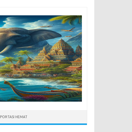
PORTASI HEMAT