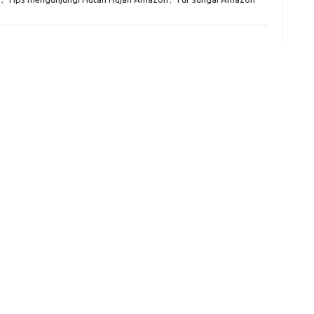
e
f
fi
g
h
ho
h
ic
im
ja
fo
fo
fo
fo
fo
eg
fo
ga
h
h
i
il