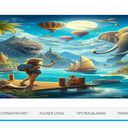
ESTINASI FAVORIT
KULINER LOKAL
TIPS PERJALANAN
TRANS