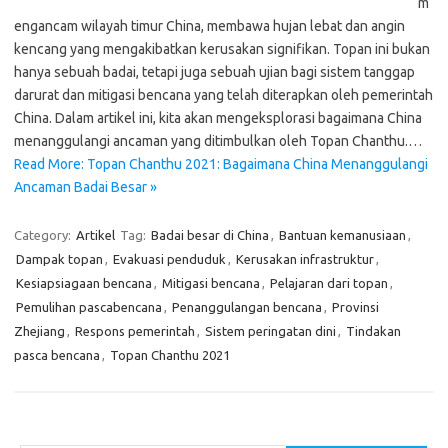
m
engancam wilayah timur China, membawa hujan lebat dan angin
kencang yang mengakibatkan kerusakan signifikan. Topan ini bukan
hanya sebuah badai, tetapi juga sebuah ujian bagi sistem tanggap
darurat dan mitigasi bencana yang telah diterapkan oleh pemerintah
China. Dalam artikel ini, kita akan mengeksplorasi bagaimana China
menanggulangi ancaman yang ditimbulkan oleh Topan Chanthu.…
Read More: Topan Chanthu 2021: Bagaimana China Menanggulangi
Ancaman Badai Besar »
Category:
Artikel
Tag:
Badai besar di China
,
Bantuan kemanusiaan
,
Dampak topan
,
Evakuasi penduduk
,
Kerusakan infrastruktur
,
Kesiapsiagaan bencana
,
Mitigasi bencana
,
Pelajaran dari topan
,
Pemulihan pascabencana
,
Penanggulangan bencana
,
Provinsi
Zhejiang
,
Respons pemerintah
,
Sistem peringatan dini
,
Tindakan
pasca bencana
,
Topan Chanthu 2021
Cari