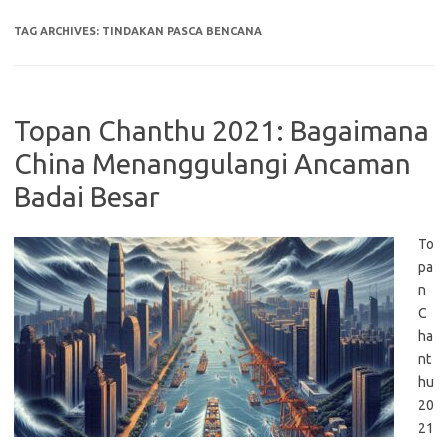
TAG ARCHIVES:
TINDAKAN PASCA BENCANA
Topan Chanthu 2021: Bagaimana
China Menanggulangi Ancaman
Badai Besar
To
pa
n
C
ha
nt
hu
20
21