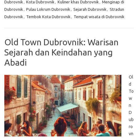
Dubrovnik
,
Kota Dubrovnik
,
Kuliner khas Dubrovnik
,
Menginap di
Dubrovnik
,
Pulau Lokrum Dubrovnik
,
Sejarah Dubrovnik
,
Stradun
Dubrovnik
,
Tembok Kota Dubrovnik
,
Tempat wisata di Dubrovnik
Old Town Dubrovnik: Warisan
Sejarah dan Keindahan yang
Abadi
Ol
d
To
w
n
D
ub
ro
vn