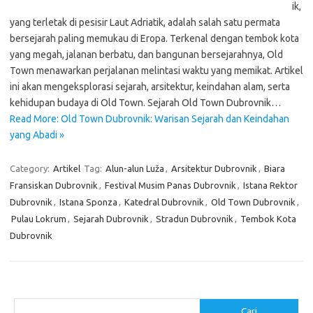
ik,
yang terletak di pesisir Laut Adriatik, adalah salah satu permata
bersejarah paling memukau di Eropa. Terkenal dengan tembok kota
yang megah, jalanan berbatu, dan bangunan bersejarahnya, Old
Town menawarkan perjalanan melintasi waktu yang memikat. Artikel
ini akan mengeksplorasi sejarah, arsitektur, keindahan alam, serta
kehidupan budaya di Old Town. Sejarah Old Town Dubrovnik…
Read More: Old Town Dubrovnik: Warisan Sejarah dan Keindahan
yang Abadi »
Category:
Artikel
Tag:
Alun-alun Luža
,
Arsitektur Dubrovnik
,
Biara
Fransiskan Dubrovnik
,
Festival Musim Panas Dubrovnik
,
Istana Rektor
Dubrovnik
,
Istana Sponza
,
Katedral Dubrovnik
,
Old Town Dubrovnik
,
Pulau Lokrum
,
Sejarah Dubrovnik
,
Stradun Dubrovnik
,
Tembok Kota
Dubrovnik
Cari
Cari