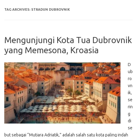
TAG ARCHIVES:
STRADUN DUBROVNIK
Mengunjungi Kota Tua Dubrovnik
yang Memesona, Kroasia
D
ub
ro
vn
ik,
se
rin
g
di
se
but sebagai “Mutiara Adriatik,” adalah salah satu kota paling indah