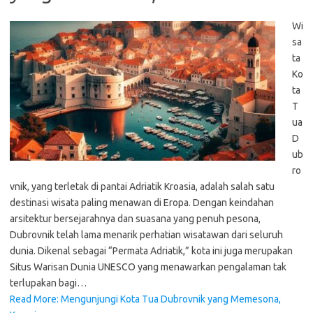
Wi
sa
ta
Ko
ta
T
ua
D
ub
ro
vnik, yang terletak di pantai Adriatik Kroasia, adalah salah satu
destinasi wisata paling menawan di Eropa. Dengan keindahan
arsitektur bersejarahnya dan suasana yang penuh pesona,
Dubrovnik telah lama menarik perhatian wisatawan dari seluruh
dunia. Dikenal sebagai “Permata Adriatik,” kota ini juga merupakan
Situs Warisan Dunia UNESCO yang menawarkan pengalaman tak
terlupakan bagi…
Read More: Mengunjungi Kota Tua Dubrovnik yang Memesona,