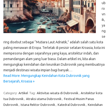
ub
ro
vn
ik,
ya
ng
se
ring disebut sebagai “Mutiara Laut Adriatik,” adalah salah satu kota
paling menawan di Eropa. Terletak di pesisir selatan Kroasia, kota ini
mempesona dengan sejarahnya yang kaya, arsitektur indah, dan
pemandangan alam yang luar biasa. Dalam artikel ini, kita akan
mengungkap keindahan dan keunikan Dubrovnik yang membuatnya
menjadi destinasi wisata impian bagi banyak…
Read More: Mengungkap Keindahan Kota Dubrovnik yang
Bersejarah, Kroasia »
Category:
Artikel
Tag:
Aktivitas wisata di Dubrovnik
,
Arsitektur kota
tua Dubrovnik
,
Atraksi utama Dubrovnik
,
Festival Musim Panas
Dubrovnik
,
Istana Rektor Dubrovnik
,
Katedral Dubrovnik
,
Keindahan