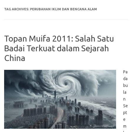
TAG ARCHIVES:
PERUBAHAN IKLIM DAN BENCANA ALAM
Topan Muifa 2011: Salah Satu
Badai Terkuat dalam Sejarah
China
Pa
da
bu
la
n
Se
pt
e
m