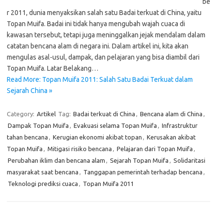
be
r 2011, dunia menyaksikan salah satu Badai terkuat di China, yaitu
Topan Muifa. Badai ini tidak hanya mengubah wajah cuaca di
kawasan tersebut, tetapi juga meninggalkan jejak mendalam dalam
catatan bencana alam di negara ini. Dalam artikel ini, kita akan
mengulas asal-usul, dampak, dan pelajaran yang bisa diambil dari
Topan Muifa. Latar Belakang…
Read More: Topan Muifa 2011: Salah Satu Badai Terkuat dalam
Sejarah China »
Category:
Artikel
Tag:
Badai terkuat di China
,
Bencana alam di China
,
Dampak Topan Muifa
,
Evakuasi selama Topan Muifa
,
Infrastruktur
tahan bencana
,
Kerugian ekonomi akibat topan
,
Kerusakan akibat
Topan Muifa
,
Mitigasi risiko bencana
,
Pelajaran dari Topan Muifa
,
Perubahan iklim dan bencana alam
,
Sejarah Topan Muifa
,
Solidaritasi
masyarakat saat bencana
,
Tanggapan pemerintah terhadap bencana
,
Teknologi prediksi cuaca
,
Topan Muifa 2011