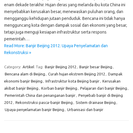
enam dekade terakhir. Hujan deras yang melanda ibu kota China ini
menyebabkan kerusakan besar, menewaskan puluhan orang, dan
mengganggu kehidupan jutaan penduduk. Bencana ini tidak hanya
mengguncang kota dengan dampak sosial dan ekonomi yang besar,
tetapi juga menguji kesiapan infrastruktur serta respons
pemerintah…
Read More: Banjir Beijing 2012: Upaya Penyelamatan dan
Rekonstruksi »
Category:
Artikel
Tag:
Banjir Beijing 2012
,
Banjir besar Beijing
,
Bencana alam di Beijing
,
Curah hujan ekstrem Beijing 2012
,
Dampak
ekonomi banjir Beijing
,
Infrastruktur kota Beijing banjir
,
Kerusakan
akibat banjir Beijing
,
Korban banjir Beijing
,
Pelajaran dari banjir Beijing
,
Pemerintah China dan penanganan banjir
,
Penyebab banjir di Beijing
2012
,
Rekonstruksi pasca-banjir Beijing
,
Sistem drainase Beijing
,
Upaya penyelamatan banjir Beijing
,
Urbanisasi dan banjir
Cari