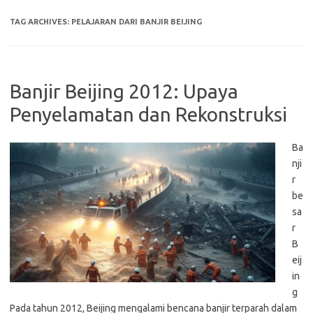
TAG ARCHIVES:
PELAJARAN DARI BANJIR BEIJING
Banjir Beijing 2012: Upaya
Penyelamatan dan Rekonstruksi
Ba
nji
r
be
sa
r
B
eij
in
g
Pada tahun 2012, Beijing mengalami bencana banjir terparah dalam