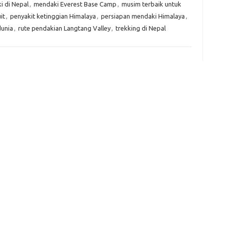
 di Nepal
,
mendaki Everest Base Camp
,
musim terbaik untuk
e
f
it
,
penyakit ketinggian Himalaya
,
persiapan mendaki Himalaya
,
fi
dunia
,
rute pendakian Langtang Valley
,
trekking di Nepal
g
h
ho
h
ic
im
ja
fo
fo
fo
fo
fo
eg
fo
ga
h
h
i
il