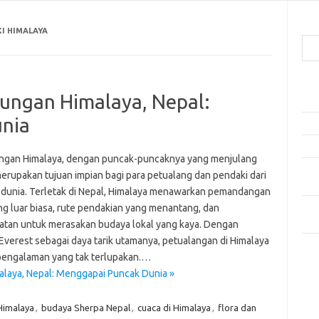
Cari
I HIMALAYA
Pos
ungan Himalaya, Nepal:
Ako
nia
5 Fe
Mak
gan Himalaya, dengan puncak-puncaknya yang menjulang
Men
merupakan tujuan impian bagi para petualang dan pendaki dari
Kam
 dunia. Terletak di Nepal, Himalaya menawarkan pemandangan
Car
ng luar biasa, rute pendakian yang menantang, dan
Neg
tan untuk merasakan budaya lokal yang kaya. Dengan
Everest sebagai daya tarik utamanya, petualangan di Himalaya
Kom
pengalaman yang tak terlupakan.…
Tid
laya, Nepal: Menggapai Puncak Dunia »
Himalaya
,
budaya Sherpa Nepal
,
cuaca di Himalaya
,
flora dan