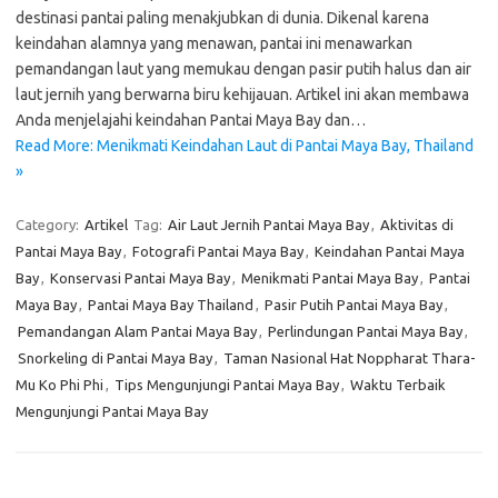
destinasi pantai paling menakjubkan di dunia. Dikenal karena
keindahan alamnya yang menawan, pantai ini menawarkan
pemandangan laut yang memukau dengan pasir putih halus dan air
laut jernih yang berwarna biru kehijauan. Artikel ini akan membawa
Anda menjelajahi keindahan Pantai Maya Bay dan…
Read More: Menikmati Keindahan Laut di Pantai Maya Bay, Thailand
»
Category:
Artikel
Tag:
Air Laut Jernih Pantai Maya Bay
,
Aktivitas di
Pantai Maya Bay
,
Fotografi Pantai Maya Bay
,
Keindahan Pantai Maya
Bay
,
Konservasi Pantai Maya Bay
,
Menikmati Pantai Maya Bay
,
Pantai
Maya Bay
,
Pantai Maya Bay Thailand
,
Pasir Putih Pantai Maya Bay
,
Pemandangan Alam Pantai Maya Bay
,
Perlindungan Pantai Maya Bay
,
Snorkeling di Pantai Maya Bay
,
Taman Nasional Hat Noppharat Thara-
Mu Ko Phi Phi
,
Tips Mengunjungi Pantai Maya Bay
,
Waktu Terbaik
Mengunjungi Pantai Maya Bay