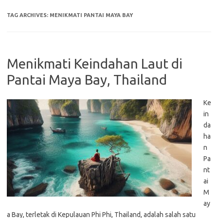
TAG ARCHIVES:
MENIKMATI PANTAI MAYA BAY
Menikmati Keindahan Laut di
Pantai Maya Bay, Thailand
Ke
in
da
ha
n
Pa
nt
ai
M
ay
a Bay, terletak di Kepulauan Phi Phi, Thailand, adalah salah satu