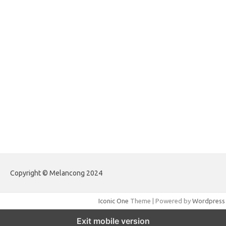
gailhfleming.com
heyimalivemag.com
hyunsunkimhahm.com
ihrm2016.com
illinoistechcon.com
jilliankaulpeterson.com
jlrppatterns.com
johnmgerber.com
Paito Warna Hongkong
Copyright © Melancong 2024
Iconic One
Theme | Powered by
Wordpress
Exit mobile version