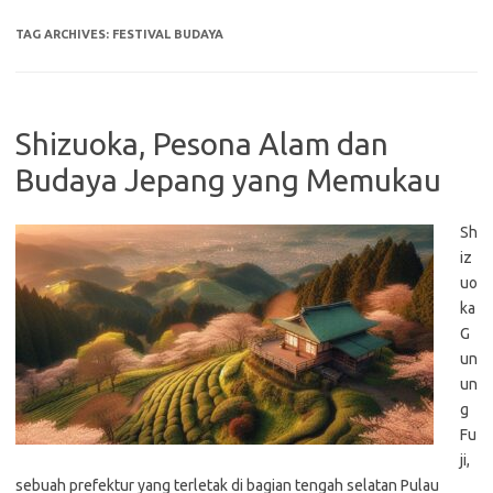
TAG ARCHIVES:
FESTIVAL BUDAYA
Shizuoka, Pesona Alam dan
Budaya Jepang yang Memukau
Sh
iz
uo
ka
G
un
un
g
Fu
ji,
sebuah prefektur yang terletak di bagian tengah selatan Pulau