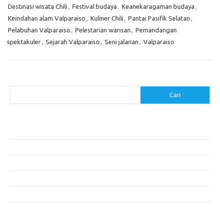
Destinasi wisata Chili
,
Festival budaya
,
Keanekaragaman budaya
,
Keindahan alam Valparaiso
,
Kuliner Chili
,
Pantai Pasifik Selatan
,
Pelabuhan Valparaiso
,
Pelestarian warisan
,
Pemandangan
spektakuler
,
Sejarah Valparaiso
,
Seni jalanan
,
Valparaiso
Cari
Cari
Pos-pos Terbaru
Akomodasi Nyaman dengan Konsep Eco-Friendly
5 Festival Budaya Terbesar di Dunia
Makanan Khas Makassar: Kelezatan Sop Konro
Mengunjungi Destinasi Sejarah di Angkor Wat, Kamboja
Cara Memperoleh Visa untuk Bepergian ke Luar Negeri
Komentar Terbaru