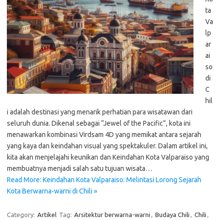
ta
Va
lp
ar
ai
so
di
C
hil
i adalah destinasi yang menarik perhatian para wisatawan dari
seluruh dunia. Dikenal sebagai “Jewel of the Pacific”, kota ini
menawarkan kombinasi Virdsam 4D yang memikat antara sejarah
yang kaya dan keindahan visual yang spektakuler. Dalam artikel ini,
kita akan menjelajahi keunikan dan Keindahan Kota Valparaiso yang
membuatnya menjadi salah satu tujuan wisata…
Read More: Keindahan Kota Valparaiso: Melintasi Lorong Sejarah
Kota Berwarna-warni di Chili »
Category:
Artikel
Tag:
Arsitektur berwarna-warni
,
Budaya Chili
,
Chili
,