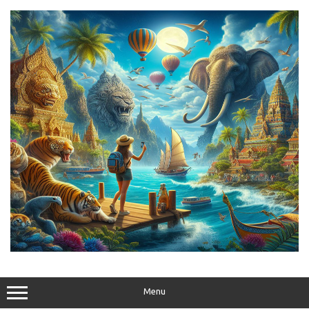
Skip
to
content
Menu