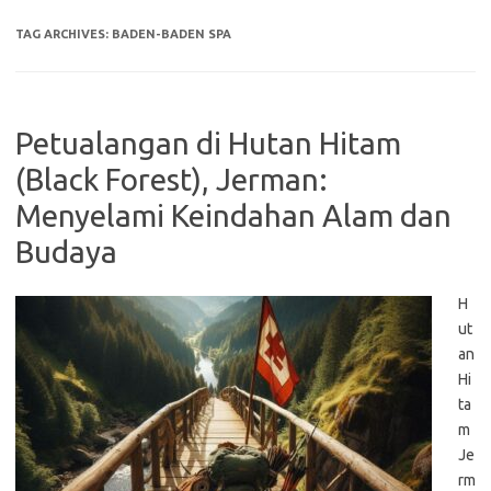
TAG ARCHIVES:
BADEN-BADEN SPA
Petualangan di Hutan Hitam
(Black Forest), Jerman:
Menyelami Keindahan Alam dan
Budaya
H
ut
an
Hi
ta
m
Je
rm