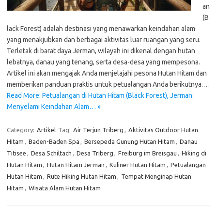
an
(B
lack Forest) adalah destinasi yang menawarkan keindahan alam
yang menakjubkan dan berbagai aktivitas luar ruangan yang seru.
Terletak di barat daya Jerman, wilayah ini dikenal dengan hutan
lebatnya, danau yang tenang, serta desa-desa yang mempesona.
Artikel ini akan mengajak Anda menjelajahi pesona Hutan Hitam dan
memberikan panduan praktis untuk petualangan Anda berikutnya.…
Read More: Petualangan di Hutan Hitam (Black Forest), Jerman:
Menyelami Keindahan Alam… »
Category:
Artikel
Tag:
Air Terjun Triberg
,
Aktivitas Outdoor Hutan
Hitam
,
Baden-Baden Spa
,
Bersepeda Gunung Hutan Hitam
,
Danau
Titisee
,
Desa Schiltach
,
Desa Triberg
,
Freiburg im Breisgau
,
Hiking di
Hutan Hitam
,
Hutan Hitam Jerman
,
Kuliner Hutan Hitam
,
Petualangan
Hutan Hitam
,
Rute Hiking Hutan Hitam
,
Tempat Menginap Hutan
Hitam
,
Wisata Alam Hutan Hitam