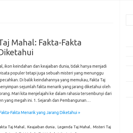
Cari
Pos
Taj Mahal: Fakta-Fakta
Ako
Diketahui
5 Fe
Mak
l, ikon keindahan dan keajaiban dunia, tidak hanya menjadi
Men
wisata populer tetapi juga sebuah misteri yang menunggu
Kam
ipecahkan. Di balik keindahannya yang memukau, Fakta Taj
Car
enyimpan sejumlah fakta menarik yang jarang diketahui oleh
Neg
rang. Mari kita menjelajahi ke dalam rahasia tersembunyi dari
 yang megah ini. 1. Sejarah dan Pembangunan…
Kom
Tid
Fakta-Fakta Menarik yang Jarang Diketahui »
akta Taj Mahal
,
Keajaiban dunia
,
Legenda Taj Mahal
,
Misteri Taj