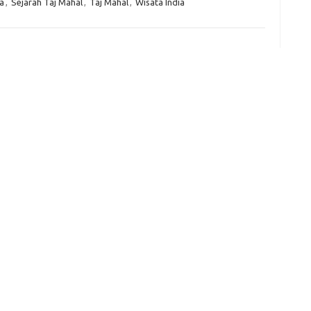
a
,
Sejarah Taj Mahal
,
Taj Mahal
,
Wisata India
e
f
fi
g
h
ho
h
ic
im
ja
fo
fo
fo
fo
fo
eg
fo
ga
h
h
i
il