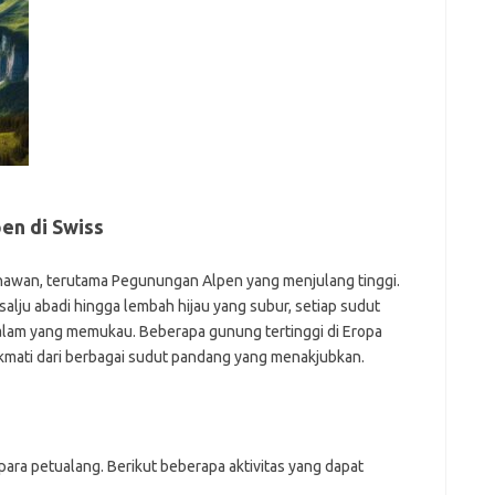
e
f
fi
g
h
ho
h
ic
im
ja
fo
en di Swiss
fo
fo
nawan, terutama Pegunungan Alpen yang menjulang tinggi.
fo
alju abadi hingga lembah hijau yang subur, setiap sudut
fo
lam yang memukau. Beberapa gunung tertinggi di Eropa
ikmati dari berbagai sudut pandang yang menakjubkan.
eg
fo
ga
h
h
ara petualang. Berikut beberapa aktivitas yang dapat
i
il