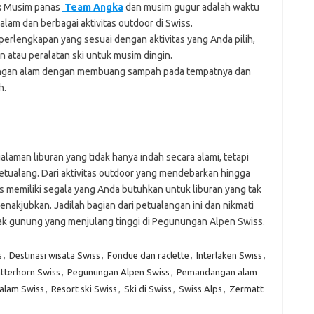
:
Musim panas
Team Angka
dan musim gugur adalah waktu
lam dan berbagai aktivitas outdoor di Swiss.
perlengkapan yang sesuai dengan aktivitas yang Anda pilih,
n atau peralatan ski untuk musim dingin.
ungan alam dengan membuang sampah pada tempatnya dan
h.
man liburan yang tidak hanya indah secara alami, tetapi
tualang. Dari aktivitas outdoor yang mendebarkan hingga
memiliki segala yang Anda butuhkan untuk liburan yang tak
nakjubkan. Jadilah bagian dari petualangan ini dan nikmati
ak gunung yang menjulang tinggi di Pegunungan Alpen Swiss.
s
,
Destinasi wisata Swiss
,
Fondue dan raclette
,
Interlaken Swiss
,
tterhorn Swiss
,
Pegunungan Alpen Swiss
,
Pemandangan alam
alam Swiss
,
Resort ski Swiss
,
Ski di Swiss
,
Swiss Alps
,
Zermatt