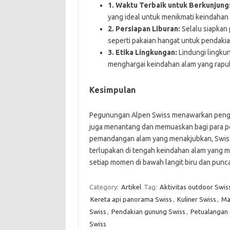
1. Waktu Terbaik untuk Berkunjung
yang ideal untuk menikmati keindahan a
2. Persiapan Liburan:
Selalu siapkan 
seperti pakaian hangat untuk pendakia
3. Etika Lingkungan:
Lindungi lingk
menghargai keindahan alam yang rapu
Kesimpulan
Pegunungan Alpen Swiss menawarkan pengala
juga menantang dan memuaskan bagi para pe
pemandangan alam yang menakjubkan, Swiss 
terlupakan di tengah keindahan alam yang me
setiap momen di bawah langit biru dan punc
Category:
Artikel
Tag:
Aktivitas outdoor Swis
Kereta api panorama Swiss
,
Kuliner Swiss
,
Ma
Swiss
,
Pendakian gunung Swiss
,
Petualangan 
Swiss