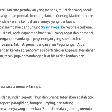
ji
jl
 ratusan rute pendakian yang menarik, mulai dari yang cocok
j
tang untuk pendaki berpengalaman. Gunung Matterhorn dan
endaki karena keindahan alamnya yang luar biasa.
gin membawa pengunjung
Syair Togel
ke resor ski terkenal
z. Di sini, Anda dapat menikmati salju yang segar dan berbagai
P
i dengan pemandangan pegunungan yang spektakuler.
anorama:
Nikmati pemandangan alam Pegunungan Alpen
ngan kereta api panorama seperti Glacier Express. Perjalanan
n, tetapi juga pemandangan luar biasa dari lembah dan
asi wisata menarik lainnya:
-danau indah seperti Thun dan Brienz, Interlaken adalah titik
seperti paragliding, bungee jumping, dan rafting.
an alamnya yang memukau, Zermatt adalah gerbang menuju