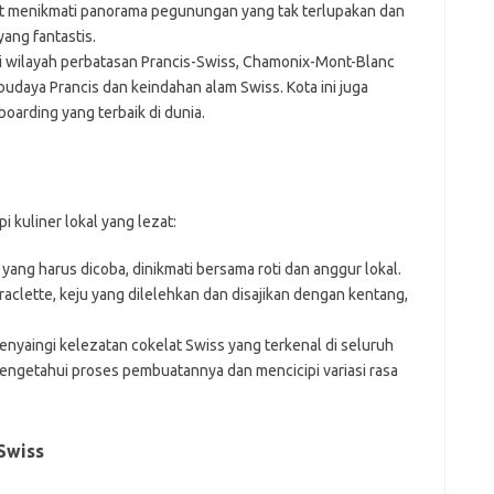
at menikmati panorama pegunungan yang tak terlupakan dan
yang fantastis.
i wilayah perbatasan Prancis-Swiss, Chamonix-Mont-Blanc
udaya Prancis dan keindahan alam Swiss. Kota ini juga
boarding yang terbaik di dunia.
i kuliner lokal yang lezat:
yang harus dicoba, dinikmati bersama roti dan anggur lokal.
raclette, keju yang dilelehkan dan disajikan dengan kentang,
enyaingi kelezatan cokelat Swiss yang terkenal di seluruh
mengetahui proses pembuatannya dan mencicipi variasi rasa
Swiss