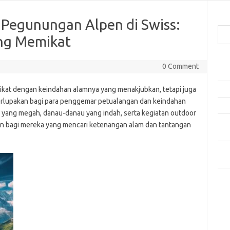
Cari
Pegunungan Alpen di Swiss:
ng Memikat
Pos
0 Comment
Ako
kat dengan keindahan alamnya yang menakjubkan, tetapi juga
5 Fe
erlupakan bagi para penggemar petualangan dan keindahan
Mak
yang megah, danau-danau yang indah, serta kegiatan outdoor
Men
an bagi mereka yang mencari ketenangan alam dan tantangan
Kam
Car
Neg
Kom
Tid