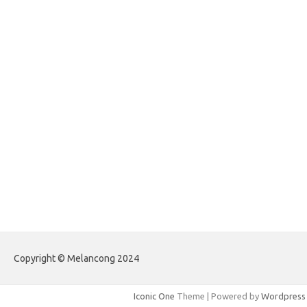
egritud.com
forhelpyou.com
gailhfleming.com
heyimalivemag.com
hyunsunkimhahm.com
ihrm2016.com
illinoistechcon.com
jilliankaulpeterson.com
jlrppatterns.com
johnmgerber.com
Paito Warna Hongkong
Copyright © Melancong 2024
Iconic One
Theme | Powered by
Wordpress