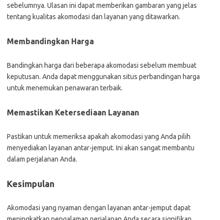
sebelumnya. Ulasan ini dapat memberikan gambaran yang jelas
tentang kualitas akomodasi dan layanan yang ditawarkan.
Membandingkan Harga
Bandingkan harga dari beberapa akomodasi sebelum membuat
keputusan. Anda dapat menggunakan situs perbandingan harga
untuk menemukan penawaran terbaik.
Memastikan Ketersediaan Layanan
Pastikan untuk memeriksa apakah akomodasi yang Anda pilih
menyediakan layanan antar-jemput. Ini akan sangat membantu
dalam perjalanan Anda.
Kesimpulan
Akomodasi yang nyaman dengan layanan antar-jemput dapat
meningkatkan pengalaman perjalanan Anda secara signifikan.