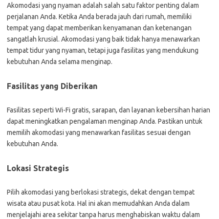
Akomodasi yang nyaman adalah salah satu faktor penting dalam
perjalanan Anda. Ketika Anda berada jauh dari rumah, memiliki
tempat yang dapat memberikan kenyamanan dan ketenangan
sangatlah krusial. Akomodasi yang baik tidak hanya menawarkan
tempat tidur yang nyaman, tetapi juga fasilitas yang mendukung
kebutuhan Anda selama menginap.
Fasilitas yang Diberikan
Fasilitas seperti Wi-Fi gratis, sarapan, dan layanan kebersihan harian
dapat meningkatkan pengalaman menginap Anda. Pastikan untuk
memilih akomodasi yang menawarkan fasilitas sesuai dengan
kebutuhan Anda.
Lokasi Strategis
Pilih akomodasi yang berlokasi strategis, dekat dengan tempat
wisata atau pusat kota. Hal ini akan memudahkan Anda dalam
menjelajahi area sekitar tanpa harus menghabiskan waktu dalam