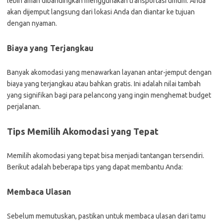
lebih aman dibandingkan menggunakan transportasi umum. Anda
akan dijemput langsung dari lokasi Anda dan diantar ke tujuan
dengan nyaman.
Biaya yang Terjangkau
Banyak akomodasi yang menawarkan layanan antar-jemput dengan
biaya yang terjangkau atau bahkan gratis. Ini adalah nilai tambah
yang signifikan bagi para pelancong yang ingin menghemat budget
perjalanan.
Tips Memilih Akomodasi yang Tepat
Memilih akomodasi yang tepat bisa menjadi tantangan tersendiri.
Berikut adalah beberapa tips yang dapat membantu Anda:
Membaca Ulasan
Sebelum memutuskan, pastikan untuk membaca ulasan dari tamu