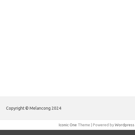
forhelpyou.com
gailhfleming.com
heyimalivemag.com
hyunsunkimhahm.com
ihrm2016.com
illinoistechcon.com
jilliankaulpeterson.com
jlrppatterns.com
johnmgerber.com
Paito Warna Hongkong
Copyright © Melancong 2024
Iconic One
Theme | Powered by
Wordpress