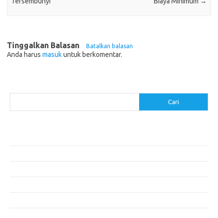
Tersembunyi
Biaya Minimum
→
Tinggalkan Balasan
Batalkan balasan
Anda harus
masuk
untuk berkomentar.
Cari
Cari
Pos-pos Terbaru
Akomodasi Nyaman dengan Konsep Eco-Friendly
5 Festival Budaya Terbesar di Dunia
Makanan Khas Makassar: Kelezatan Sop Konro
Mengunjungi Destinasi Sejarah di Angkor Wat, Kamboja
Cara Memperoleh Visa untuk Bepergian ke Luar Negeri