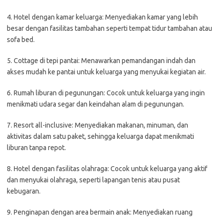
4. Hotel dengan kamar keluarga: Menyediakan kamar yang lebih
besar dengan fasilitas tambahan seperti tempat tidur tambahan atau
sofa bed.
5. Cottage di tepi pantai: Menawarkan pemandangan indah dan
akses mudah ke pantai untuk keluarga yang menyukai kegiatan air.
6. Rumah liburan di pegunungan: Cocok untuk keluarga yang ingin
menikmati udara segar dan keindahan alam di pegunungan.
7. Resort all-inclusive: Menyediakan makanan, minuman, dan
aktivitas dalam satu paket, sehingga keluarga dapat menikmati
liburan tanpa repot.
8. Hotel dengan fasilitas olahraga: Cocok untuk keluarga yang aktif
dan menyukai olahraga, seperti lapangan tenis atau pusat
kebugaran.
9. Penginapan dengan area bermain anak: Menyediakan ruang