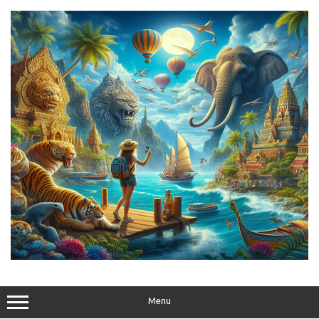
Skip
to
content
Menu