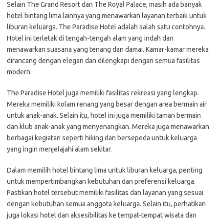
Selain The Grand Resort dan The Royal Palace, masih ada banyak
hotel bintang lima lainnya yang menawarkan layanan terbaik untuk
liburan keluarga. The Paradise Hotel adalah salah satu contohnya.
Hotel ini terletak di tengah-tengah alam yang indah dan
menawarkan suasana yang tenang dan damai. Kamar-kamar mereka
dirancang dengan elegan dan dilengkapi dengan semua fasilitas
modern.
The Paradise Hotel juga memiliki fasilitas rekreasi yang lengkap.
Mereka memiliki kolam renang yang besar dengan area bermain air
untuk anak-anak. Selain itu, hotel ini juga memiliki taman bermain
dan klub anak-anak yang menyenangkan. Mereka juga menawarkan
berbagai kegiatan seperti hiking dan bersepeda untuk keluarga
yang ingin menjelajahi alam sekitar.
Dalam memilih hotel bintang lima untuk liburan keluarga, penting
untuk mempertimbangkan kebutuhan dan preferensi keluarga.
Pastikan hotel tersebut memiliki fasilitas dan layanan yang sesuai
dengan kebutuhan semua anggota keluarga. Selain itu, perhatikan
juga lokasi hotel dan aksesibilitas ke tempat-tempat wisata dan