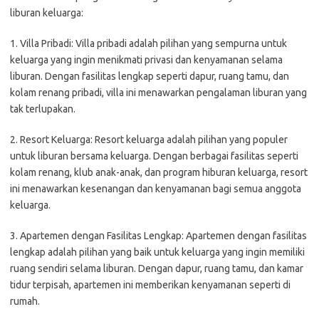
liburan keluarga:
1. Villa Pribadi: Villa pribadi adalah pilihan yang sempurna untuk
keluarga yang ingin menikmati privasi dan kenyamanan selama
liburan. Dengan fasilitas lengkap seperti dapur, ruang tamu, dan
kolam renang pribadi, villa ini menawarkan pengalaman liburan yang
tak terlupakan.
2. Resort Keluarga: Resort keluarga adalah pilihan yang populer
untuk liburan bersama keluarga. Dengan berbagai fasilitas seperti
kolam renang, klub anak-anak, dan program hiburan keluarga, resort
ini menawarkan kesenangan dan kenyamanan bagi semua anggota
keluarga.
3. Apartemen dengan Fasilitas Lengkap: Apartemen dengan fasilitas
lengkap adalah pilihan yang baik untuk keluarga yang ingin memiliki
ruang sendiri selama liburan. Dengan dapur, ruang tamu, dan kamar
tidur terpisah, apartemen ini memberikan kenyamanan seperti di
rumah.