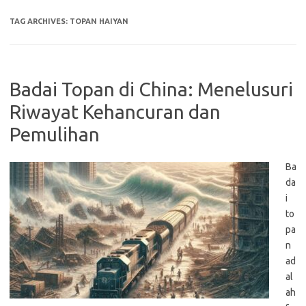
TAG ARCHIVES:
TOPAN HAIYAN
Badai Topan di China: Menelusuri
Riwayat Kehancuran dan
Pemulihan
Ba
da
i
to
pa
n
ad
al
ah