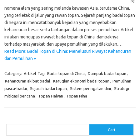
fe
nomena alam yang sering melanda kawasan Asia, terutama China,
yang terletak di jalur yang rawan topan. Sejarah panjang badai topan
di negara ini mencatat banyak kejadian yang menyebabkan
kehancuran besar serta tantangan dalam proses pemulihan. Artikel
ini akan mengupas riwayat badai topan di China, dampaknya
terhadap masyarakat, dan upaya pemulihan yang dilakukan.…
Read More: Badai Topan di China: Menelusuri Riwayat Kehancuran
dan Pemulihan »
Category:
Artikel
Tag:
Badai topan di China
,
Dampak badai topan
,
Kehancuran akibat badai
,
Kerugian ekonomi badai topan
,
Pemulihan
pasca-badai
,
Sejarah badai topan
,
Sistem peringatan dini
,
Strategi
mitigasi bencana
,
Topan Haiyan
,
Topan Nina
Cari
Cari