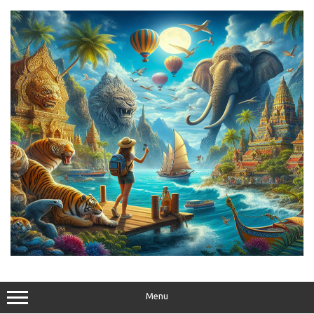
Skip
to
content
Menu