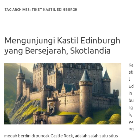
TAG ARCHIVES:
TIKET KASTIL EDINBURGH
Mengunjungi Kastil Edinburgh
yang Bersejarah, Skotlandia
Ka
sti
l
Ed
in
bu
rg
h,
ya
ng
megah berdiri di puncak Castle Rock, adalah salah satu situs