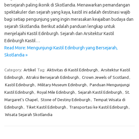
bersejarah paling ikonik di Skotlandia. Menawarkan pemandangan
spektakuler dan sejarah yang kaya, kastil ini adalah destinasi wajib
bagi setiap pengunjung yang ingin merasakan keajaiban budaya dan
sejarah Skotlandia. Berikut adalah panduan lengkap untuk
menjelajahi Kastil Edinburgh. Sejarah dan Arsitektur Kastil
Edinburgh Kastil…
Read More: Mengunjungi Kastil Edinburgh yang Bersejarah,
Skotlandia »
Category:
Artikel
Tag:
Aktivitas di Kastil Edinburgh
,
Arsitektur Kastil
Edinburgh
,
Atraksi Bersejarah Edinburgh
,
Crown Jewels of Scotland
,
Kastil Edinburgh
,
Military Museum Edinburgh
,
Panduan Mengunjungi
Kastil Edinburgh
,
Royal Mile Edinburgh
,
Sejarah Kastil Edinburgh
,
St.
Margaret’s Chapel
,
Stone of Destiny Edinburgh
,
Tempat Wisata di
Edinburgh
,
Tiket Kastil Edinburgh
,
Transportasi ke Kastil Edinburgh
,
Wisata Sejarah Skotlandia
Cari