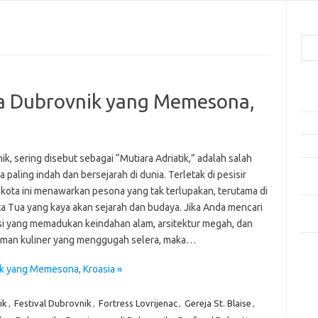
Cari
Pos
a Dubrovnik yang Memesona,
Ako
5 Fe
Mak
k, sering disebut sebagai “Mutiara Adriatik,” adalah salah
Men
a paling indah dan bersejarah di dunia. Terletak di pesisir
Kam
 kota ini menawarkan pesona yang tak terlupakan, terutama di
Car
ta Tua yang kaya akan sejarah dan budaya. Jika Anda mencari
Neg
si yang memadukan keindahan alam, arsitektur megah, dan
man kuliner yang menggugah selera, maka…
Kom
Tid
k yang Memesona, Kroasia »
ik
,
Festival Dubrovnik
,
Fortress Lovrijenac
,
Gereja St. Blaise
,