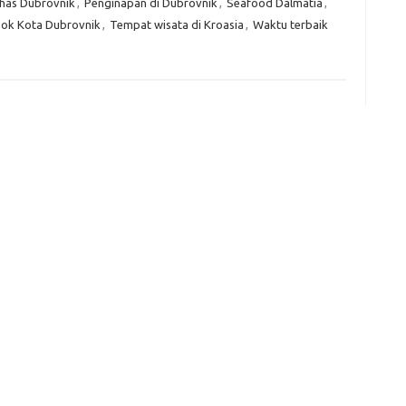
khas Dubrovnik
,
Penginapan di Dubrovnik
,
Seafood Dalmatia
,
e
ok Kota Dubrovnik
,
Tempat wisata di Kroasia
,
Waktu terbaik
f
fi
g
h
ho
h
ic
im
ja
fo
fo
fo
fo
fo
eg
fo
ga
h
h
i
il