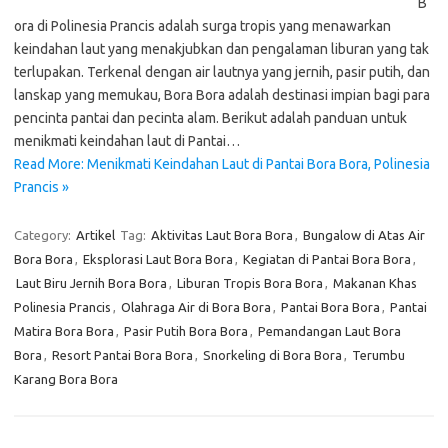
B
ora di Polinesia Prancis adalah surga tropis yang menawarkan
keindahan laut yang menakjubkan dan pengalaman liburan yang tak
terlupakan. Terkenal dengan air lautnya yang jernih, pasir putih, dan
lanskap yang memukau, Bora Bora adalah destinasi impian bagi para
pencinta pantai dan pecinta alam. Berikut adalah panduan untuk
menikmati keindahan laut di Pantai…
Read More: Menikmati Keindahan Laut di Pantai Bora Bora, Polinesia
Prancis »
Category:
Artikel
Tag:
Aktivitas Laut Bora Bora
,
Bungalow di Atas Air
Bora Bora
,
Eksplorasi Laut Bora Bora
,
Kegiatan di Pantai Bora Bora
,
Laut Biru Jernih Bora Bora
,
Liburan Tropis Bora Bora
,
Makanan Khas
Polinesia Prancis
,
Olahraga Air di Bora Bora
,
Pantai Bora Bora
,
Pantai
Matira Bora Bora
,
Pasir Putih Bora Bora
,
Pemandangan Laut Bora
Bora
,
Resort Pantai Bora Bora
,
Snorkeling di Bora Bora
,
Terumbu
Karang Bora Bora