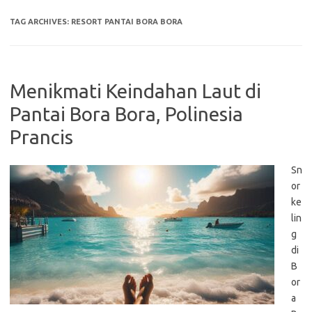
TAG ARCHIVES:
RESORT PANTAI BORA BORA
Menikmati Keindahan Laut di
Pantai Bora Bora, Polinesia
Prancis
Sn
or
ke
lin
g
di
B
or
a