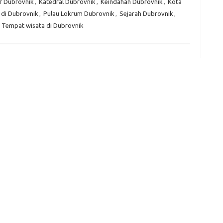
r Dubrovnik
,
Katedral Dubrovnik
,
Keindahan Dubrovnik
,
Kota
e
di Dubrovnik
,
Pulau Lokrum Dubrovnik
,
Sejarah Dubrovnik
,
f
fi
,
Tempat wisata di Dubrovnik
g
h
ho
h
ic
im
ja
fo
fo
fo
fo
fo
eg
fo
ga
h
h
i
il