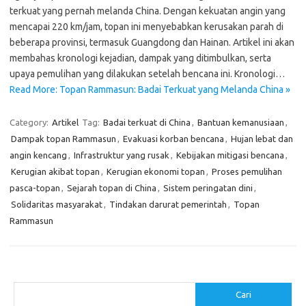
terkuat yang pernah melanda China. Dengan kekuatan angin yang
mencapai 220 km/jam, topan ini menyebabkan kerusakan parah di
beberapa provinsi, termasuk Guangdong dan Hainan. Artikel ini akan
membahas kronologi kejadian, dampak yang ditimbulkan, serta
upaya pemulihan yang dilakukan setelah bencana ini. Kronologi…
Read More: Topan Rammasun: Badai Terkuat yang Melanda China »
Category:
Artikel
Tag:
Badai terkuat di China
,
Bantuan kemanusiaan
,
Dampak topan Rammasun
,
Evakuasi korban bencana
,
Hujan lebat dan
angin kencang
,
Infrastruktur yang rusak
,
Kebijakan mitigasi bencana
,
Kerugian akibat topan
,
Kerugian ekonomi topan
,
Proses pemulihan
pasca-topan
,
Sejarah topan di China
,
Sistem peringatan dini
,
Solidaritas masyarakat
,
Tindakan darurat pemerintah
,
Topan
Rammasun
Cari
Cari