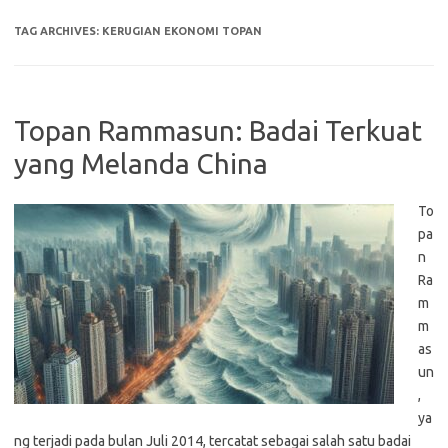
TAG ARCHIVES:
KERUGIAN EKONOMI TOPAN
Topan Rammasun: Badai Terkuat
yang Melanda China
To
pa
n
Ra
m
m
as
un
,
ya
ng terjadi pada bulan Juli 2014, tercatat sebagai salah satu badai