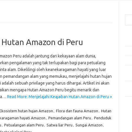
Cari
Pos
n Hutan Amazon di Peru
Ako
5 Fe
mazon Peru adalah jantung dari kekayaan alam dunia,
Mak
kan pengalaman yang tak terlupakan bagi para petualang
nta alam. Dikelilingi oleh keanekaragaman hayati yang luar
Men
an pemandangan alam yang memukau, menjelajahi hutan hujan
Kam
ni adalah sebuah privilage yang harus dihargai. Artikel ini akan
Car
ikan mengapa Hutan Amazon Peru begitu menarik dan
Neg
pa…
Read More: Menjelajahi Keajaiban Hutan Amazon di Peru »
Kom
Tid
Ekosistem hutan hujan Amazon
,
Flora dan fauna Amazon
,
Hutan
karagaman hayati Amazon
,
Pemandangan alam Peru
,
Penduduk
u
,
Petualangan alam Peru
,
Satwa liar Peru
,
Sungai Amazon
,
isata ekologi Peru