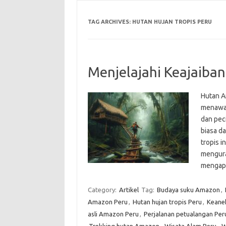
TAG ARCHIVES:
HUTAN HUJAN TROPIS PERU
Menjelajahi Keajaiba
Hutan A
menawar
dan peci
biasa d
tropis i
mengura
menga
Category:
Artikel
Tag:
Budaya suku Amazon
,
Amazon Peru
,
Hutan hujan tropis Peru
,
Keane
asli Amazon Peru
,
Perjalanan petualangan Per
Trekking hutan Amazon
,
Wisata Alam Peru
,
W