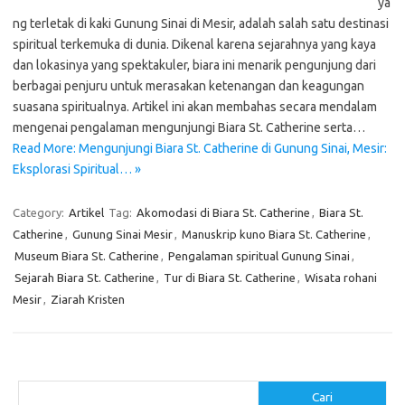
ya
ng terletak di kaki Gunung Sinai di Mesir, adalah salah satu destinasi
spiritual terkemuka di dunia. Dikenal karena sejarahnya yang kaya
dan lokasinya yang spektakuler, biara ini menarik pengunjung dari
berbagai penjuru untuk merasakan ketenangan dan keagungan
suasana spiritualnya. Artikel ini akan membahas secara mendalam
mengenai pengalaman mengunjungi Biara St. Catherine serta…
Read More: Mengunjungi Biara St. Catherine di Gunung Sinai, Mesir:
Eksplorasi Spiritual… »
Category:
Artikel
Tag:
Akomodasi di Biara St. Catherine
,
Biara St.
Catherine
,
Gunung Sinai Mesir
,
Manuskrip kuno Biara St. Catherine
,
Museum Biara St. Catherine
,
Pengalaman spiritual Gunung Sinai
,
Sejarah Biara St. Catherine
,
Tur di Biara St. Catherine
,
Wisata rohani
Mesir
,
Ziarah Kristen
Cari
Cari