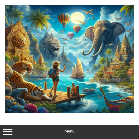
Skip
to
content
Menu