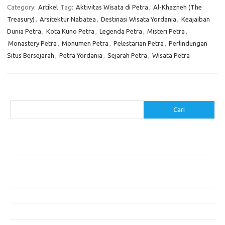
Category:
Artikel
Tag:
Aktivitas Wisata di Petra
,
Al-Khazneh (The
Treasury)
,
Arsitektur Nabatea
,
Destinasi Wisata Yordania
,
Keajaiban
Dunia Petra
,
Kota Kuno Petra
,
Legenda Petra
,
Misteri Petra
,
Monastery Petra
,
Monumen Petra
,
Pelestarian Petra
,
Perlindungan
Situs Bersejarah
,
Petra Yordania
,
Sejarah Petra
,
Wisata Petra
Cari
Cari
Pos-pos Terbaru
Akomodasi Nyaman dengan Konsep Eco-Friendly
5 Festival Budaya Terbesar di Dunia
Makanan Khas Makassar: Kelezatan Sop Konro
Mengunjungi Destinasi Sejarah di Angkor Wat, Kamboja
Cara Memperoleh Visa untuk Bepergian ke Luar Negeri