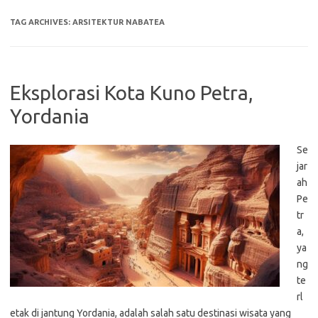
TAG ARCHIVES:
ARSITEKTUR NABATEA
Eksplorasi Kota Kuno Petra,
Yordania
Se
jar
ah
Pe
tr
a,
ya
ng
te
rl
etak di jantung Yordania, adalah salah satu destinasi wisata yang