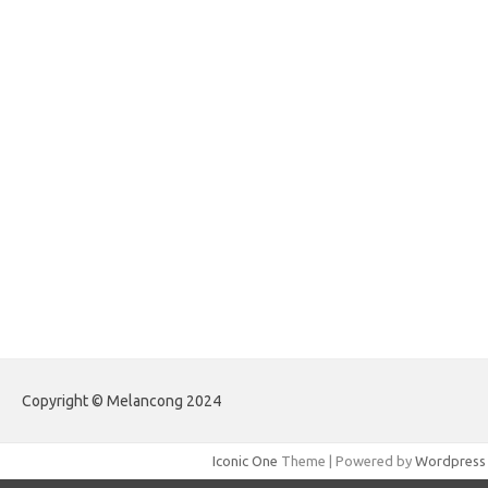
forhelpyou.com
gailhfleming.com
heyimalivemag.com
hyunsunkimhahm.com
ihrm2016.com
illinoistechcon.com
jilliankaulpeterson.com
jlrppatterns.com
johnmgerber.com
Paito Warna Hongkong
Copyright © Melancong 2024
Iconic One
Theme | Powered by
Wordpress