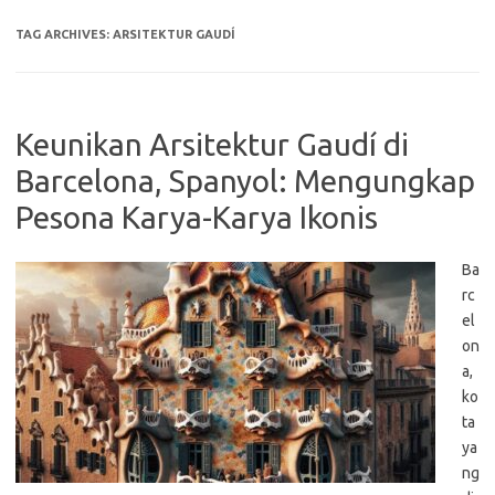
TAG ARCHIVES:
ARSITEKTUR GAUDÍ
Keunikan Arsitektur Gaudí di
Barcelona, Spanyol: Mengungkap
Pesona Karya-Karya Ikonis
Ba
rc
el
on
a,
ko
ta
ya
ng