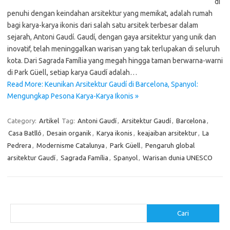
di
penuhi dengan keindahan arsitektur yang memikat, adalah rumah
bagi karya-karya ikonis dari salah satu arsitek terbesar dalam
sejarah, Antoni Gaudí. Gaudí, dengan gaya arsitektur yang unik dan
inovatif, telah meninggalkan warisan yang tak terlupakan di seluruh
kota. Dari Sagrada Família yang megah hingga taman berwarna-warni
di Park Güell, setiap karya Gaudí adalah…
Read More: Keunikan Arsitektur Gaudí di Barcelona, Spanyol:
Mengungkap Pesona Karya-Karya Ikonis »
Category:
Artikel
Tag:
Antoni Gaudí
,
Arsitektur Gaudí
,
Barcelona
,
Casa Batlló
,
Desain organik
,
Karya ikonis
,
keajaiban arsitektur
,
La
Pedrera
,
Modernisme Catalunya
,
Park Güell
,
Pengaruh global
arsitektur Gaudí
,
Sagrada Família
,
Spanyol
,
Warisan dunia UNESCO
Cari
Cari