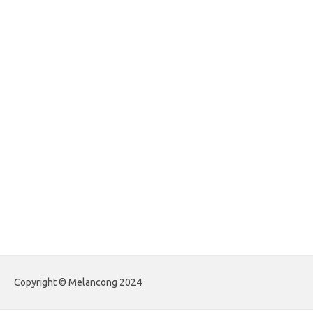
egritud.com
forhelpyou.com
gailhfleming.com
heyimalivemag.com
hyunsunkimhahm.com
ihrm2016.com
illinoistechcon.com
jilliankaulpeterson.com
jlrppatterns.com
johnmgerber.com
Paito Warna Hongkong
Copyright © Melancong 2024