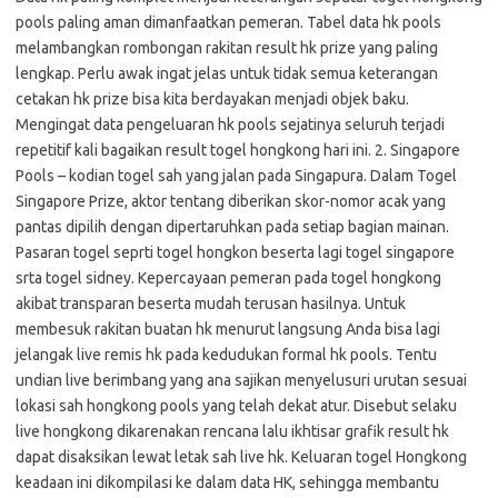
pools paling aman dimanfaatkan pemeran. Tabel data hk pools
melambangkan rombongan rakitan result hk prize yang paling
lengkap. Perlu awak ingat jelas untuk tidak semua keterangan
cetakan hk prize bisa kita berdayakan menjadi objek baku.
Mengingat data pengeluaran hk pools sejatinya seluruh terjadi
repetitif kali bagaikan result togel hongkong hari ini. 2. Singapore
Pools – kodian togel sah yang jalan pada Singapura. Dalam Togel
Singapore Prize, aktor tentang diberikan skor-nomor acak yang
pantas dipilih dengan dipertaruhkan pada setiap bagian mainan.
Pasaran togel seprti togel hongkon beserta lagi togel singapore
srta togel sidney. Kepercayaan pemeran pada togel hongkong
akibat transparan beserta mudah terusan hasilnya. Untuk
membesuk rakitan buatan hk menurut langsung Anda bisa lagi
jelangak live remis hk pada kedudukan formal hk pools. Tentu
undian live berimbang yang ana sajikan menyelusuri urutan sesuai
lokasi sah hongkong pools yang telah dekat atur. Disebut selaku
live hongkong dikarenakan rencana lalu ikhtisar grafik result hk
dapat disaksikan lewat letak sah live hk. Keluaran togel Hongkong
keadaan ini dikompilasi ke dalam data HK, sehingga membantu