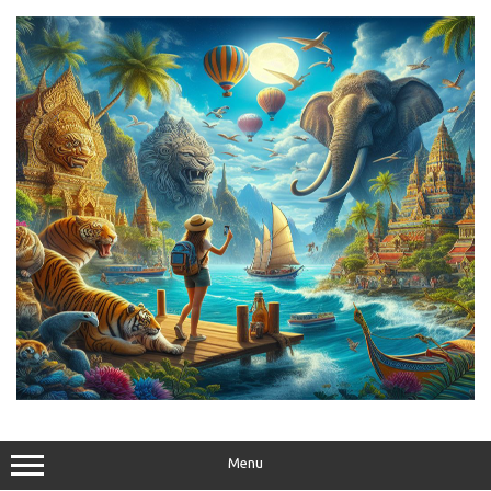
Skip
to
content
Menu