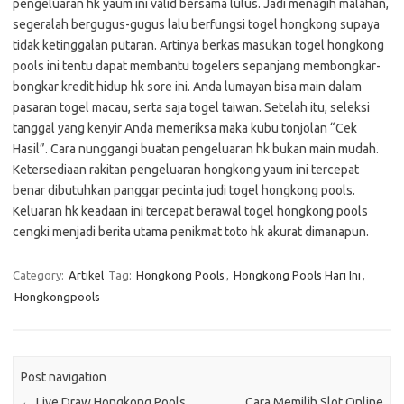
pengeluaran hk yaum ini valid bersama lulus. Jadi menagih malahan,
segeralah bergugus-gugus lalu berfungsi togel hongkong supaya
tidak ketinggalan putaran. Artinya berkas masukan togel hongkong
pools ini tentu dapat membantu togelers sepanjang membongkar-
bongkar kredit hidup hk sore ini. Anda lumayan bisa main dalam
pasaran togel macau, serta saja togel taiwan. Setelah itu, seleksi
tanggal yang kenyir Anda memeriksa maka kubu tonjolan “Cek
Hasil”. Cara nunggangi buatan pengeluaran hk bukan main mudah.
Ketersediaan rakitan pengeluaran hongkong yaum ini tercepat
benar dibutuhkan panggar pecinta judi togel hongkong pools.
Keluaran hk keadaan ini tercepat berawal togel hongkong pools
cengki menjadi berita utama penikmat toto hk akurat dimanapun.
Category:
Artikel
Tag:
Hongkong Pools
,
Hongkong Pools Hari Ini
,
Hongkongpools
Post navigation
←
Live Draw Hongkong Pools
Cara Memilih Slot Online