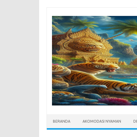
Skip
to
content
BERANDA
AKOMODASI NYAMAN
D