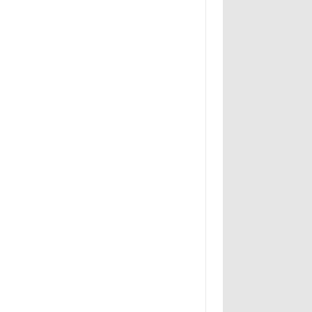
lliankaulpeterson.com
rppatterns.com
ohnmgerber.com
aito Warna Hongkong