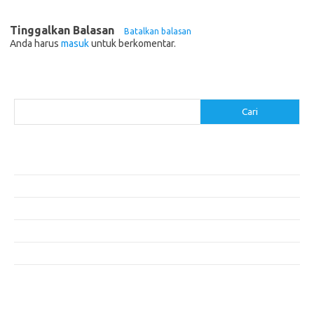
Tinggalkan Balasan
Batalkan balasan
Anda harus
masuk
untuk berkomentar.
Cari
Cari
Pos-pos Terbaru
Akomodasi Nyaman dengan Konsep Eco-Friendly
5 Festival Budaya Terbesar di Dunia
Makanan Khas Makassar: Kelezatan Sop Konro
Mengunjungi Destinasi Sejarah di Angkor Wat, Kamboja
Cara Memperoleh Visa untuk Bepergian ke Luar Negeri
Komentar Terbaru
Tidak ada komentar untuk ditampilkan.