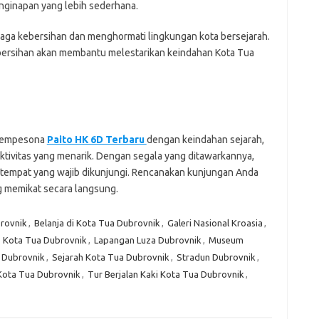
enginapan yang lebih sederhana.
aga kebersihan dan menghormati lingkungan kota bersejarah.
bersihan akan membantu melestarikan keindahan Kota Tua
 mempesona
Paito HK 6D Terbaru
dengan keindahan sejarah,
ktivitas yang menarik. Dengan segala yang ditawarkannya,
 tempat yang wajib dikunjungi. Rencanakan kunjungan Anda
g memikat secara langsung.
brovnik
,
Belanja di Kota Tua Dubrovnik
,
Galeri Nasional Kroasia
,
,
Kota Tua Dubrovnik
,
Lapangan Luza Dubrovnik
,
Museum
a Dubrovnik
,
Sejarah Kota Tua Dubrovnik
,
Stradun Dubrovnik
,
Kota Tua Dubrovnik
,
Tur Berjalan Kaki Kota Tua Dubrovnik
,