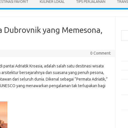
ESTINASI FAVORIT
KULINER LOKAL
TIPS PERJALANAN
TRANS
Cari
a Dubrovnik yang Memesona,
Pos
0 Comment
Ako
 di pantai Adriatik Kroasia, adalah salah satu destinasi wisata
5 Fe
 arsitektur bersejarahnya dan suasana yang penuh pesona,
Mak
tawan dari seluruh dunia. Dikenal sebagai “Permata Adriatik,”
Men
ia UNESCO yang menawarkan pengalaman tak terlupakan bagi
Kam
Car
Neg
Kom
Tid