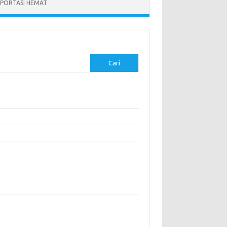
PORTASI HEMAT
Cari
-pos Terbaru
modasi Nyaman dengan Konsep Eco-Friendly
stival Budaya Terbesar di Dunia
anan Khas Makassar: Kelezatan Sop Konro
gunjungi Destinasi Sejarah di Angkor Wat,
boja
a Memperoleh Visa untuk Bepergian ke Luar
eri
entar Terbaru
ak ada komentar untuk ditampilkan.