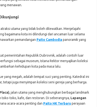
h
a yang menawan.
i
il
Dikunjungi
ji
jl
j
 atraksi utama yang tidak boleh dilewatkan. Menjelajahi
ng bagaimana kota ini dilindungi dari ancaman luar selama
 menawarkan pemandangan
Paito Cambodia
panoramik yang
P
at pemerintahan Republik Dubrovnik, adalah contoh luar
 berfungsi sebagai museum, Istana Rektor menyajikan koleksi
ambarkan kehidupan kota pada masa lalu.
que yang megah, adalah tempat suci yang penting. Katedral ini
, tetapi juga menyimpan koleksi seni gereja yang berharga.
Placa)
, jalan utama yang menghubungkan berbagai landmark
toko-toko, kafe, dan restoran. Di seberangnya,
Lapangan
 mana acara-acara penting dan
Paito HK Terbaru
perayaan