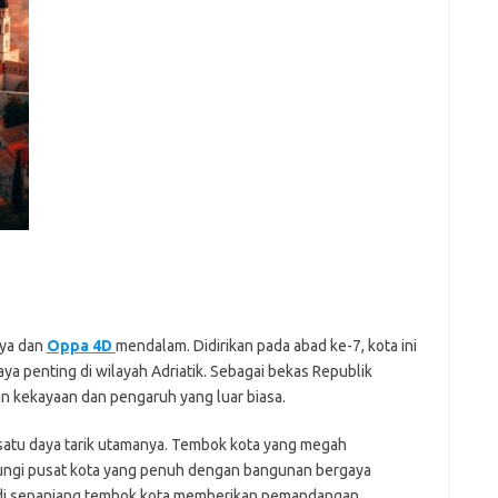
e
f
fi
g
h
ho
h
ic
im
ja
fo
fo
fo
aya dan
Oppa 4D
mendalam. Didirikan pada abad ke-7, kota ini
fo
a penting di wilayah Adriatik. Sebagai bekas Republik
fo
n kekayaan dan pengaruh yang luar biasa.
eg
 satu daya tarik utamanya. Tembok kota yang megah
fo
ungi pusat kota yang penuh dengan bangunan bergaya
ga
n di sepanjang tembok kota memberikan pemandangan
h