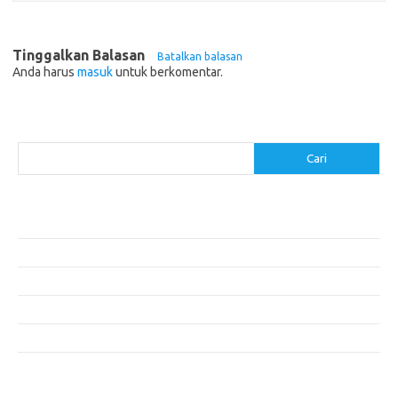
Tinggalkan Balasan
Batalkan balasan
Anda harus
masuk
untuk berkomentar.
Cari
Cari
Pos-pos Terbaru
Akomodasi Nyaman dengan Konsep Eco-Friendly
5 Festival Budaya Terbesar di Dunia
Makanan Khas Makassar: Kelezatan Sop Konro
Mengunjungi Destinasi Sejarah di Angkor Wat, Kamboja
Cara Memperoleh Visa untuk Bepergian ke Luar Negeri
Komentar Terbaru
Tidak ada komentar untuk ditampilkan.