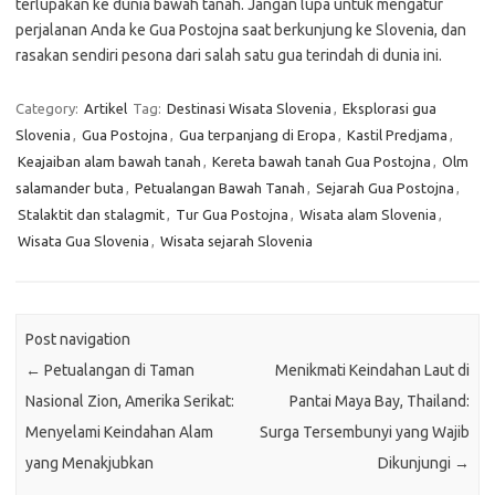
terlupakan ke dunia bawah tanah. Jangan lupa untuk mengatur
perjalanan Anda ke Gua Postojna saat berkunjung ke Slovenia, dan
rasakan sendiri pesona dari salah satu gua terindah di dunia ini.
Category:
Artikel
Tag:
Destinasi Wisata Slovenia
,
Eksplorasi gua
Slovenia
,
Gua Postojna
,
Gua terpanjang di Eropa
,
Kastil Predjama
,
Keajaiban alam bawah tanah
,
Kereta bawah tanah Gua Postojna
,
Olm
salamander buta
,
Petualangan Bawah Tanah
,
Sejarah Gua Postojna
,
Stalaktit dan stalagmit
,
Tur Gua Postojna
,
Wisata alam Slovenia
,
Wisata Gua Slovenia
,
Wisata sejarah Slovenia
Post navigation
←
Petualangan di Taman
Menikmati Keindahan Laut di
Nasional Zion, Amerika Serikat:
Pantai Maya Bay, Thailand:
Menyelami Keindahan Alam
Surga Tersembunyi yang Wajib
yang Menakjubkan
Dikunjungi
→