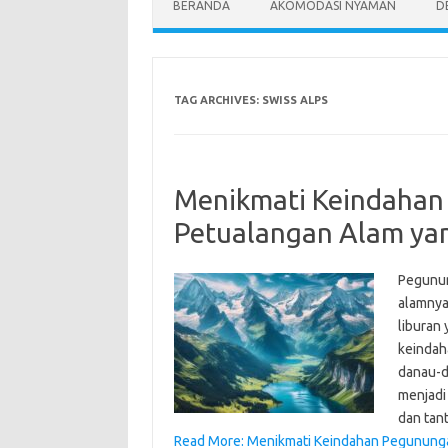
BERANDA
AKOMODASI NYAMAN
D
TAG ARCHIVES:
SWISS ALPS
Menikmati Keindahan 
Petualangan Alam ya
Pegunun
alamnya
liburan
keindah
danau-d
menjadi
dan tan
Read More: Menikmati Keindahan Pegununga