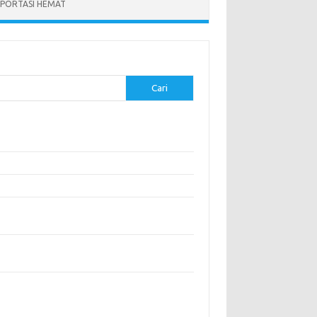
PORTASI HEMAT
Cari
-pos Terbaru
modasi Nyaman dengan Konsep Eco-Friendly
stival Budaya Terbesar di Dunia
anan Khas Makassar: Kelezatan Sop Konro
gunjungi Destinasi Sejarah di Angkor Wat,
boja
a Memperoleh Visa untuk Bepergian ke Luar
eri
entar Terbaru
ak ada komentar untuk ditampilkan.