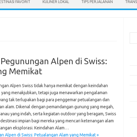
ESTINASI FAVORIT
KULINER LOKAL
TIPS PERJALANAN
TRANS
Cari
Pos
Pegunungan Alpen di Swiss:
Ako
ng Memikat
5 Fe
Mak
gan Alpen Swiss tidak hanya memikat dengan keindahan
Men
 yang menakjubkan, tetapi juga menawarkan pengalaman
Kam
 yang tak terlupakan bagi para penggemar petualangan dan
Car
an alam. Dikenal dengan pemandangan gunung yang megah,
Neg
anau yang indah, serta kegiatan outdoor yang beragam, Swiss
 destinasi impian bagi mereka yang mencari ketenangan alam
Kom
tangan eksplorasi. Keindahan Alam…
Tid
n Alpen di Swiss: Petualangan Alam yang Memikat »