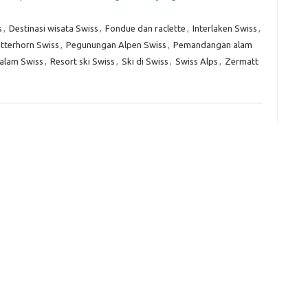
s
,
Destinasi wisata Swiss
,
Fondue dan raclette
,
Interlaken Swiss
,
tterhorn Swiss
,
Pegunungan Alpen Swiss
,
Pemandangan alam
e
f
alam Swiss
,
Resort ski Swiss
,
Ski di Swiss
,
Swiss Alps
,
Zermatt
fi
g
h
ho
h
ic
im
ja
fo
fo
fo
fo
fo
eg
fo
ga
h