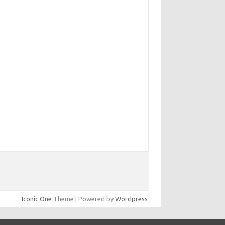
yunsunkimhahm.com
hrm2016.com
linoistechcon.com
lliankaulpeterson.com
rppatterns.com
ohnmgerber.com
aito Warna Hongkong
Iconic One
Theme | Powered by
Wordpress