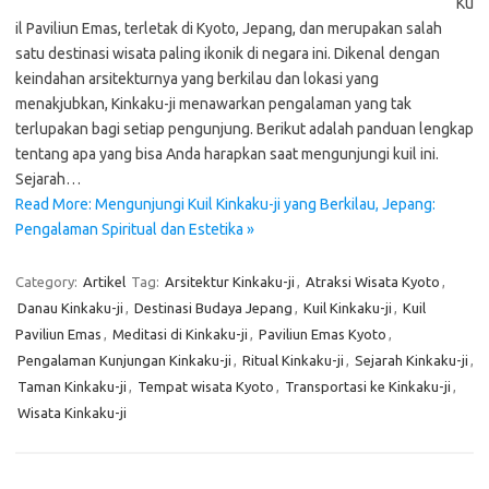
Ku
il Paviliun Emas, terletak di Kyoto, Jepang, dan merupakan salah
satu destinasi wisata paling ikonik di negara ini. Dikenal dengan
keindahan arsitekturnya yang berkilau dan lokasi yang
menakjubkan, Kinkaku-ji menawarkan pengalaman yang tak
terlupakan bagi setiap pengunjung. Berikut adalah panduan lengkap
tentang apa yang bisa Anda harapkan saat mengunjungi kuil ini.
Sejarah…
Read More: Mengunjungi Kuil Kinkaku-ji yang Berkilau, Jepang:
Pengalaman Spiritual dan Estetika »
Category:
Artikel
Tag:
Arsitektur Kinkaku-ji
,
Atraksi Wisata Kyoto
,
Danau Kinkaku-ji
,
Destinasi Budaya Jepang
,
Kuil Kinkaku-ji
,
Kuil
Paviliun Emas
,
Meditasi di Kinkaku-ji
,
Paviliun Emas Kyoto
,
Pengalaman Kunjungan Kinkaku-ji
,
Ritual Kinkaku-ji
,
Sejarah Kinkaku-ji
,
Taman Kinkaku-ji
,
Tempat wisata Kyoto
,
Transportasi ke Kinkaku-ji
,
Wisata Kinkaku-ji