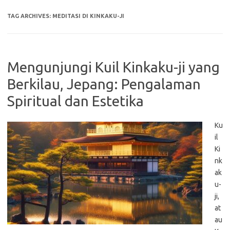
TAG ARCHIVES:
MEDITASI DI KINKAKU-JI
Mengunjungi Kuil Kinkaku-ji yang
Berkilau, Jepang: Pengalaman
Spiritual dan Estetika
Ku
il
Ki
nk
ak
u-
ji,
at
au