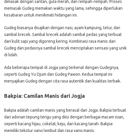
dimasak dengan santan, gula merah, dan rempah-rempah. Proses
memasak Gudeg memakan waktu yang lama, sehingga diperlukan
kesabaran untuk menikmati hidangan ini.
Gudeg biasanya disajikan dengan nasi, ayam kampung, telur, dan
sambal krecek. Sambal krecek adalah sambal pedas yang terbuat
dari kulit sapi yang digoreng kering. Kombinasi rasa manis dari
Gudeg dan pedasnya sambal krecek menciptakan sensasi yang unik
di lidah.
Ada beberapa tempat di Jogja yang terkenal dengan Gudegnya,
seperti Gudeg Yu Djum dan Gudeg Pawon. Kedua tempat ini
menyajikan Gudeg dengan cita rasa autentik dan kualitas terbaik.
Bakpia: Camilan Manis dari Jogja
Bakpia adalah camilan manis yang berasal dari Jogja. Bakpia terbuat
dari adonan tepung terigu yang diisi dengan berbagai macam isian,
seperti kacang hijau, cokelat, keju, dan kacang tanah. Bakpia
memiliki tekstur yang lembut dan rasa yang manis.