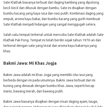
Sate Klathak biasanya terbuat dari daging kambing yang dipotong
kecil-kecil dan ditusuk dengan bambu. Sate ini disajikan dengan
bumbu kacang yang kaya rasa dan nasi putih. Kombinasi daging yang
empuk, aroma kayu bakar, dan bumbu kacang yang gurih membuat
Sate Klathak menjadi hidangan yang sangat menggugah selera.
Salah satu tempat terkenal untuk mencoba Sate Klathak adalah Sate
Klathak Pak Pong. Tempat ini telah berdiri sejak tahun 1970-an dan
terkenal dengan sate yang lezat dan aroma kayu bakarnya yang
khas.
Bakmi Jawa: Mi Khas Jogja
Bakmi Jawa adalah mi khas Jogja yang memiliki cita rasa yang
berbeda dengan mi pada umumnya. Bakmi Jawa terbuat dari mi
kuning yang dimasak dengan bumbu khas Jawa, seperti kecap
manis, bawang merah, dan bawang putih.
Bakmi Jawa biasanya disajikan dengan irisan daging ayam, tauge,