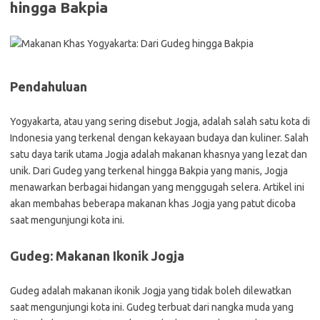
hingga Bakpia
Pendahuluan
Yogyakarta, atau yang sering disebut Jogja, adalah salah satu kota di
Indonesia yang terkenal dengan kekayaan budaya dan kuliner. Salah
satu daya tarik utama Jogja adalah makanan khasnya yang lezat dan
unik. Dari Gudeg yang terkenal hingga Bakpia yang manis, Jogja
menawarkan berbagai hidangan yang menggugah selera. Artikel ini
akan membahas beberapa makanan khas Jogja yang patut dicoba
saat mengunjungi kota ini.
Gudeg: Makanan Ikonik Jogja
Gudeg adalah makanan ikonik Jogja yang tidak boleh dilewatkan
saat mengunjungi kota ini. Gudeg terbuat dari nangka muda yang