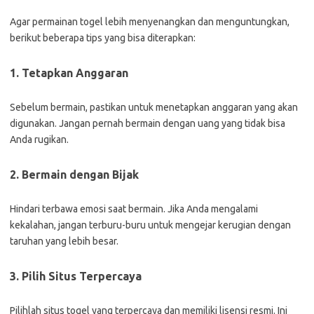
Agar permainan togel lebih menyenangkan dan menguntungkan,
berikut beberapa tips yang bisa diterapkan:
1. Tetapkan Anggaran
Sebelum bermain, pastikan untuk menetapkan anggaran yang akan
digunakan. Jangan pernah bermain dengan uang yang tidak bisa
Anda rugikan.
2. Bermain dengan Bijak
Hindari terbawa emosi saat bermain. Jika Anda mengalami
kekalahan, jangan terburu-buru untuk mengejar kerugian dengan
taruhan yang lebih besar.
3. Pilih Situs Terpercaya
Pilihlah situs togel yang terpercaya dan memiliki lisensi resmi. Ini