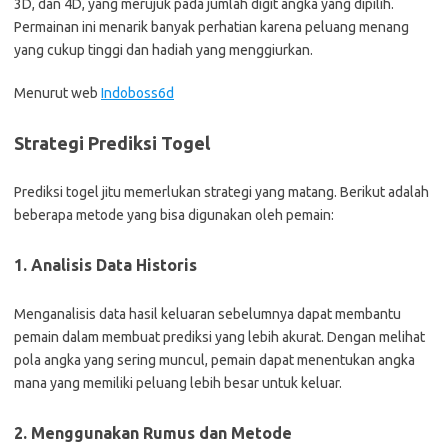
3D, dan 4D, yang merujuk pada jumlah digit angka yang dipilih.
Permainan ini menarik banyak perhatian karena peluang menang
yang cukup tinggi dan hadiah yang menggiurkan.
Menurut web
Indoboss6d
Strategi Prediksi Togel
Prediksi togel jitu memerlukan strategi yang matang. Berikut adalah
beberapa metode yang bisa digunakan oleh pemain:
1. Analisis Data Historis
Menganalisis data hasil keluaran sebelumnya dapat membantu
pemain dalam membuat prediksi yang lebih akurat. Dengan melihat
pola angka yang sering muncul, pemain dapat menentukan angka
mana yang memiliki peluang lebih besar untuk keluar.
2. Menggunakan Rumus dan Metode